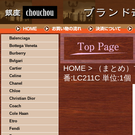
Balenciaga
Bottega Veneta
Burberry
Bvlgari
HOME
> （まとめ
Cartier
Celine
番:LC211C 単位:1
Chanel
Chloe
Christian Dior
Coach
Cole Haan
Etro
Fendi