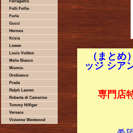
Ferragamo
Folli Follie
Furla
Gucci
Hermes
Krizia
Loewe
Louis Vuitton
（まとめ
Melie Bianco
ッジ シアン
Miumiu
Orobianco
Prada
Ralph Lauren
専門店
Roberta di Camerino
Tommy Hilfiger
Versace
Vivienne Westwood
希