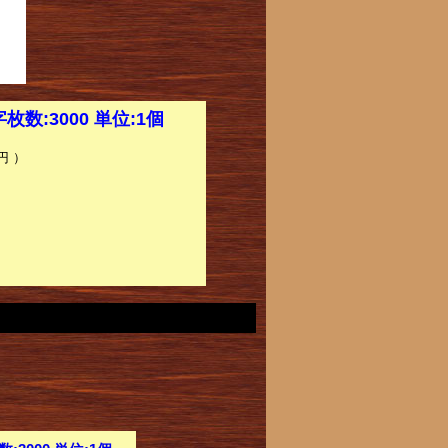
数:3000 単位:1個
円 ）