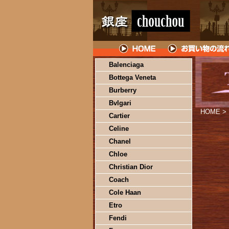
Balenciaga
Bottega Veneta
Burberry
Bvlgari
HOME
>
Cartier
Celine
Chanel
Chloe
Christian Dior
Coach
Cole Haan
Etro
Fendi