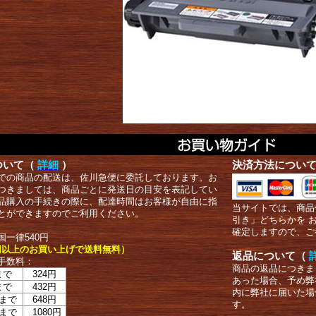
ついて（
詳細
）
決済方法につい
での商品の配送は、佐川急便に委託しております。お
つきましては、商品ごとに発送日の目安を表記してい
品購入の手続きの際に、配達時間はお客様が自由に指
当サイトでは、商品
とができますのでご利用ください。
引き」どちらかを 
確定しますので、ご
国一律540円
00円以上のお買い上げで送料無料）
返品について（
手数料：
商品の返品につきま
まで
324円
あった場合、予め弊
まで
432円
内に弊社に届いた場
まで
648円
す。
まで
1080円