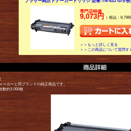
ブラザー純正トナーカートリッジ 型番:TN-53J 印字枚数:
専門店特価
9,073円
（ 税込：9,798
＞＞もっと詳しく見る
＞＞この商品について質問す
】
メーカーと同ブランドの純正商品です。
数約3,000枚