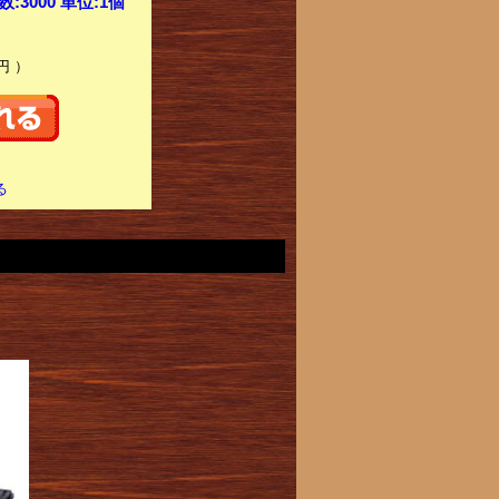
3000 単位:1個
円 ）
る