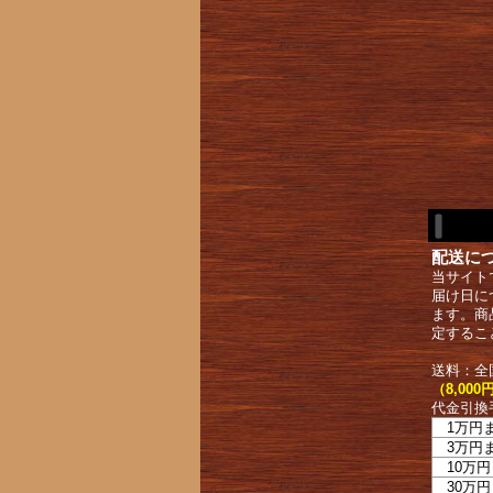
配送に
当サイト
届け日に
ます。商
定するこ
送料：全
（8,0
代金引換
1万円
3万円
10万円
30万円