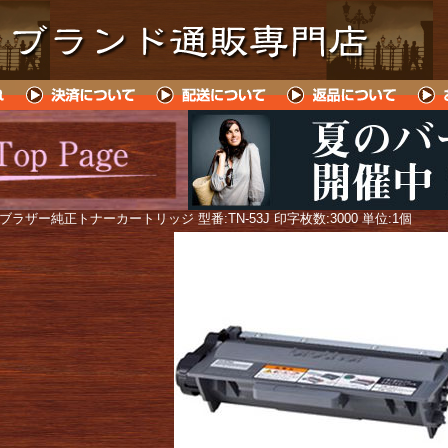
 ブラザー純正トナーカートリッジ 型番:TN-53J 印字枚数:3000 単位:1個