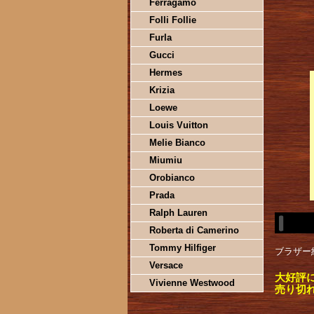
Ferragamo
Folli Follie
Furla
Gucci
Hermes
Krizia
Loewe
Louis Vuitton
Melie Bianco
Miumiu
Orobianco
Prada
Ralph Lauren
Roberta di Camerino
Tommy Hilfiger
ブラザー純
Versace
大好評
Vivienne Westwood
売り切