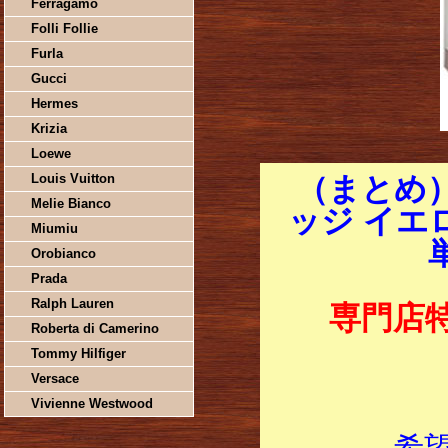
Ferragamo
Folli Follie
Furla
Gucci
Hermes
Krizia
Loewe
Louis Vuitton
（まとめ
Melie Bianco
ッジ イエロー
Miumiu
Orobianco
Prada
Ralph Lauren
専門店
Roberta di Camerino
Tommy Hilfiger
Versace
Vivienne Westwood
希