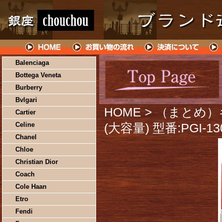
Balenciaga
Bottega Veneta
Burberry
Bvlgari
HOME
> （まとめ
Cartier
Celine
(大容量) 型番:PGI-
Chanel
Chloe
Christian Dior
Coach
Cole Haan
Etro
Fendi