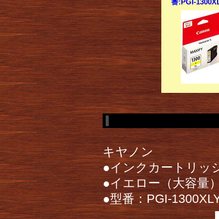
番:PGI-130
キヤノン
●インクカートリッ
●イエロー（大容量
●型番：PGI-1300XL