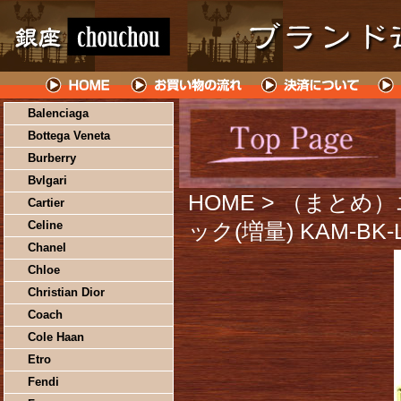
Balenciaga
Bottega Veneta
Burberry
Bvlgari
HOME
> （まとめ
Cartier
Celine
ック(増量) KAM-BK
Chanel
Chloe
Christian Dior
Coach
Cole Haan
Etro
Fendi