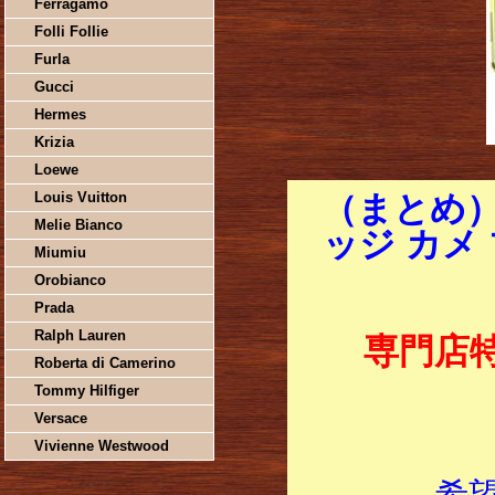
Ferragamo
Folli Follie
Furla
Gucci
Hermes
Krizia
Loewe
Louis Vuitton
（まとめ
Melie Bianco
ッジ カメ 
Miumiu
Orobianco
Prada
Ralph Lauren
専門店
Roberta di Camerino
Tommy Hilfiger
Versace
Vivienne Westwood
希