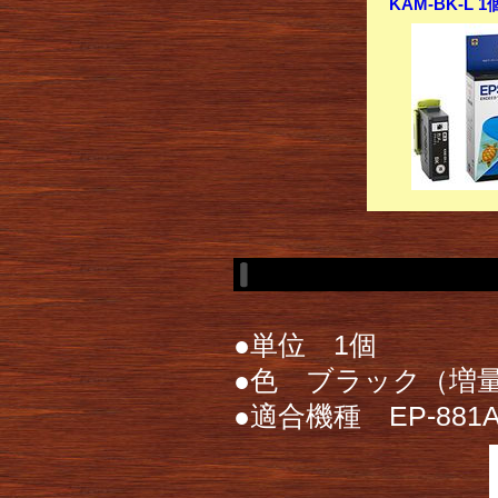
KAM-BK-L 
●単位 1個
●色 ブラック（増
●適合機種 EP-881AB