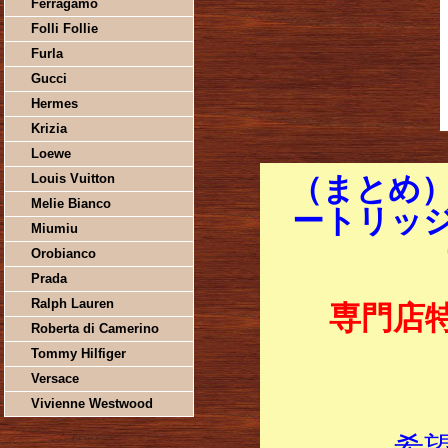
Ferragamo
Folli Follie
Furla
Gucci
Hermes
Krizia
Loewe
Louis Vuitton
（まとめ）
Melie Bianco
ートリッジ 
Miumiu
Orobianco
Prada
Ralph Lauren
専門店
Roberta di Camerino
Tommy Hilfiger
Versace
Vivienne Westwood
希