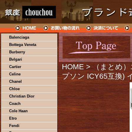
Balenciaga
Bottega Veneta
Burberry
Bvlgari
HOME
> （まとめ
Cartier
Celine
プソン ICY65互換)
Chanel
Chloe
Christian Dior
Coach
Cole Haan
Etro
Fendi