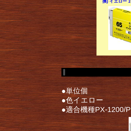
換) イエロー 
●単位個
●色イエロー
●適合機種PX-1200/PX-