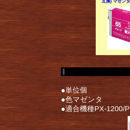
互換) マゼンタ
●単位個
●色マゼンタ
●適合機種PX-1200/PX-