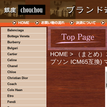
Balenciaga
Bottega Veneta
Burberry
Bvlgari
HOME
> （まとめ
Cartier
Celine
プソン ICM65互換)
Chanel
Chloe
Christian Dior
Coach
Cole Haan
Etro
Fendi