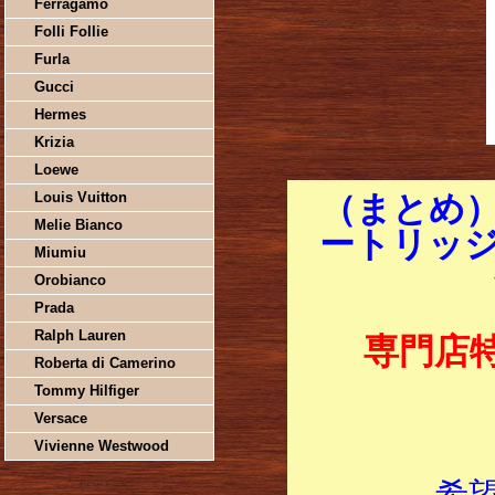
Ferragamo
Folli Follie
Furla
Gucci
Hermes
Krizia
Loewe
Louis Vuitton
（まとめ）
Melie Bianco
ートリッジ 
Miumiu
Orobianco
Prada
Ralph Lauren
専門店
Roberta di Camerino
Tommy Hilfiger
Versace
Vivienne Westwood
希