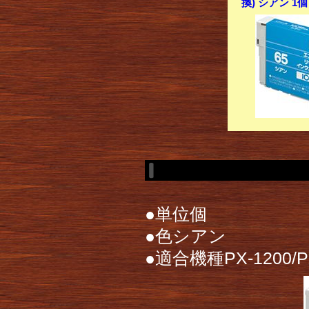
換) シアン 1
●単位個
●色シアン
●適合機種PX-1200/PX-