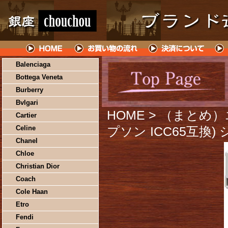
Balenciaga
Bottega Veneta
Burberry
Bvlgari
HOME
> （まとめ
Cartier
Celine
プソン ICC65互換)
Chanel
Chloe
Christian Dior
Coach
Cole Haan
Etro
Fendi