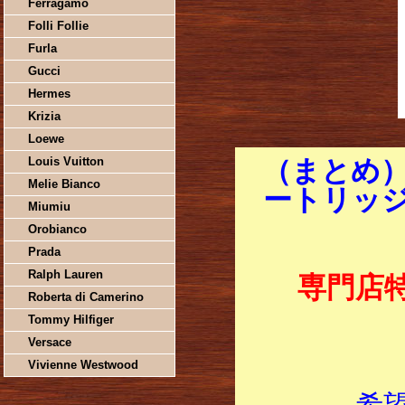
Ferragamo
Folli Follie
Furla
Gucci
Hermes
Krizia
Loewe
Louis Vuitton
（まとめ）
Melie Bianco
ートリッジ 
Miumiu
Orobianco
Prada
Ralph Lauren
専門店
Roberta di Camerino
Tommy Hilfiger
Versace
Vivienne Westwood
希