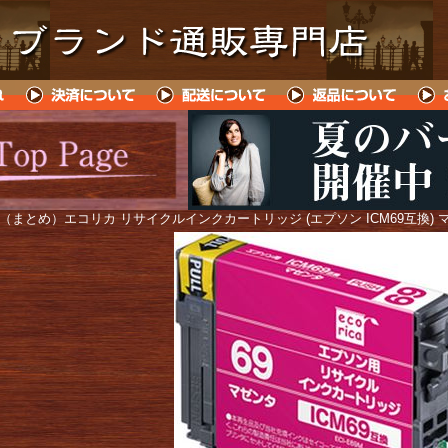
 （まとめ）エコリカ リサイクルインクカートリッジ (エプソン ICM69互換) 