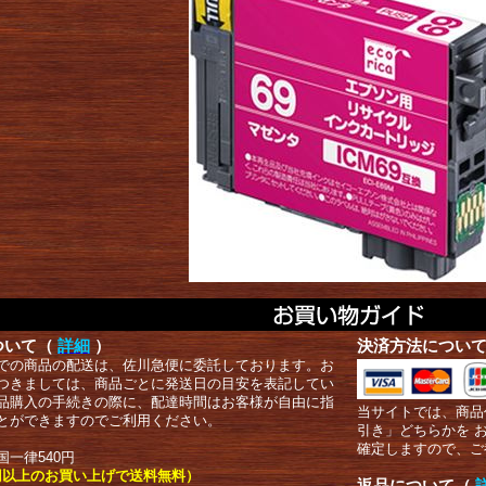
ついて（
詳細
）
決済方法につい
での商品の配送は、佐川急便に委託しております。お
つきましては、商品ごとに発送日の目安を表記してい
品購入の手続きの際に、配達時間はお客様が自由に指
当サイトでは、商品
とができますのでご利用ください。
引き」どちらかを 
確定しますので、ご
国一律540円
00円以上のお買い上げで送料無料）
返品について（