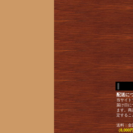
配送に
当サイト
届け日に
ます。商
定するこ
送料：全
（8,0