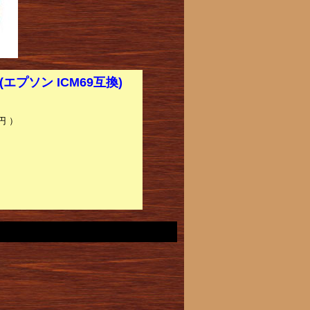
プソン ICM69互換)
円 ）