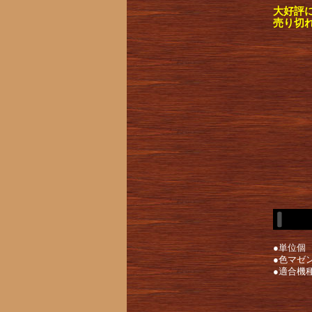
大好評
売り切
●単位個
●色マゼ
●適合機種PX