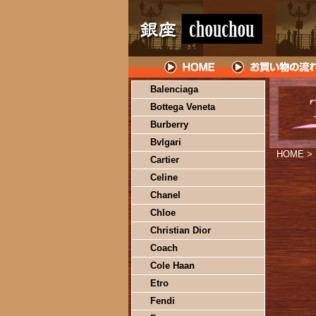
Balenciaga
Bottega Veneta
Burberry
Bvlgari
HOME
>
Cartier
Celine
Chanel
Chloe
Christian Dior
Coach
Cole Haan
Etro
Fendi