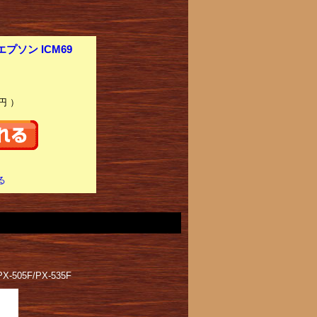
ソン ICM69
円 ）
る
X-505F/PX-535F