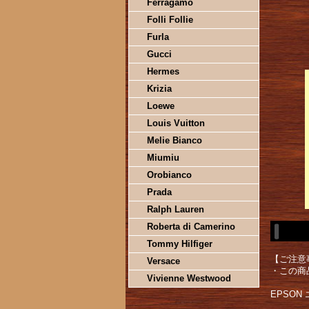
Ferragamo
Folli Follie
Furla
Gucci
Hermes
Krizia
Loewe
Louis Vuitton
Melie Bianco
Miumiu
Orobianco
Prada
Ralph Lauren
Roberta di Camerino
Tommy Hilfiger
【ご注意
Versace
・この商
Vivienne Westwood
EPSON