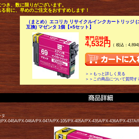
につき、数に限りがございます。
れる前に、早めのご注文をおすすめします！
（まとめ）エコリカ リサイクルインクカートリッジ (エプ
互換) マゼンタ 1個【×5セット】
専門店特価
4,532円
（ 税込：4,894
＞＞もっと詳しく見る
＞＞この商品について質問す
ンタ
-045A/PX-046A/PX-047A/PX-105/PX-405A/PX-435A/PX-436A/PX-437A/P