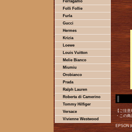
Ferragamo
Folli Follie
Furla
Gucci
Hermes
Krizia
Loewe
Louis Vuitton
Melie Bianco
Miumiu
Orobianco
Prada
Ralph Lauren
Roberta di Camerino
Tommy Hilfiger
【ご注意
Versace
・この商
Vivienne Westwood
EPSON