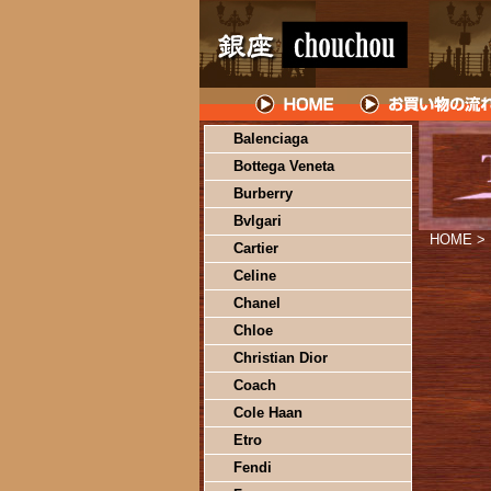
Balenciaga
Bottega Veneta
Burberry
Bvlgari
HOME
>
Cartier
Celine
Chanel
Chloe
Christian Dior
Coach
Cole Haan
Etro
Fendi