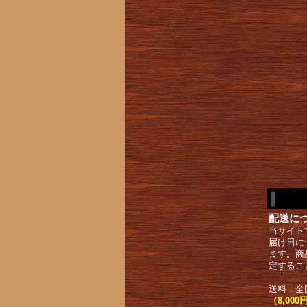
配送に
当サイト
届け日に
ます。商
定するこ
送料：全
（8,0