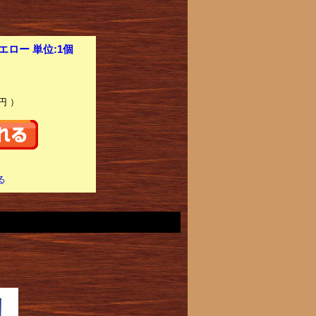
エロー 単位:1個
円 ）
る