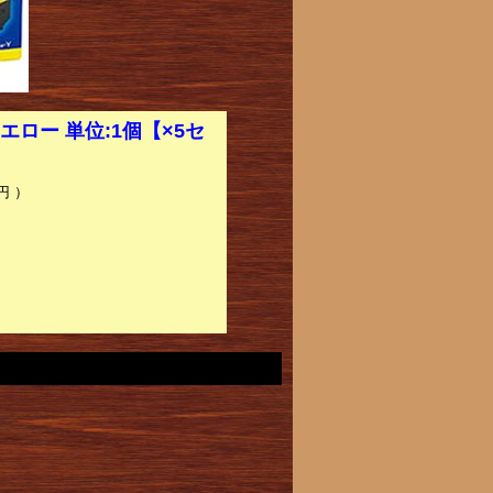
エロー 単位:1個【×5セ
円 ）