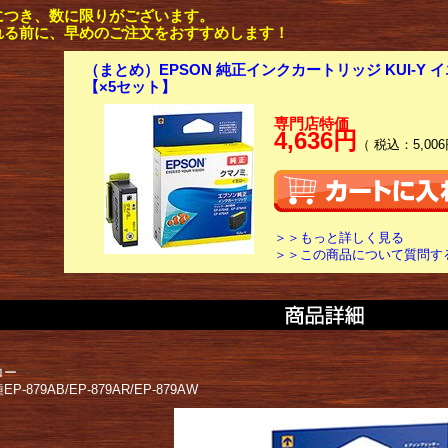
につき、数に限りがございます。
れる前に、早めのご注文をおすすめします！
（まとめ）EPSON 純正インクカートリッジ KUI-Y イ
【×5セット】
専門店特価
4,636円
（ 税込：5,006
＞＞もっと詳しく見る
＞＞この商品について質問す
ロー
P-879AB/EP-879AR/EP-879AW