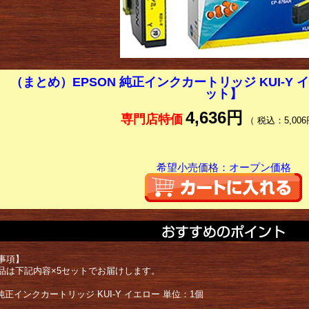
（まとめ）EPSON 純正インクカートリッジ KUI-Y イ
ット】
4,636円
専門店特価
（ 税込：5,006
希望小売価格：オープン価格
事項】
品は下記内容×5セットでお届けします。
 純正インクカートリッジ KUI-Y イエロー 単位：1個