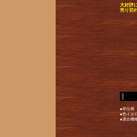
大好評
売り切
●単位個
●色イエ
●適合機種E