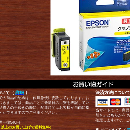
ついて（
詳細
）
決済方法につい
での商品の配送は、佐川急便に委託しております。お
つきましては、商品ごとに発送日の目安を表記してい
品購入の手続きの際に、配達時間はお客様が自由に指
当サイトでは、商品
とができますのでご利用ください。
引き」どちらかを 
確定しますので、ご
国一律540円
00円以上のお買い上げで送料無料）
返品について（