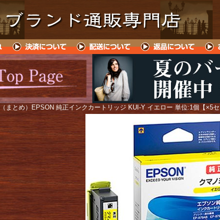
 （まとめ）EPSON 純正インクカートリッジ KUI-Y イエロー 単位:1個【×5