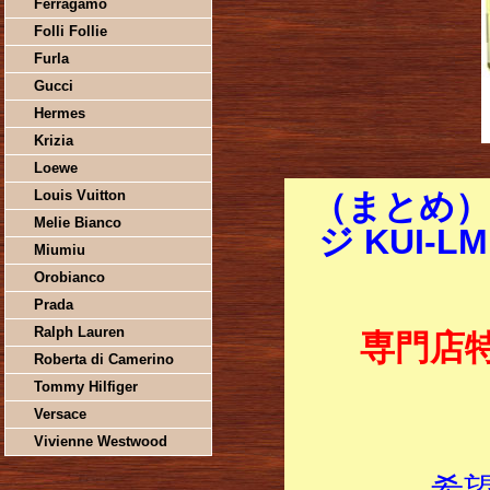
Ferragamo
Folli Follie
Furla
Gucci
Hermes
Krizia
Loewe
Louis Vuitton
（まとめ）
Melie Bianco
ジ KUI-
Miumiu
Orobianco
Prada
Ralph Lauren
専門店
Roberta di Camerino
Tommy Hilfiger
Versace
Vivienne Westwood
希