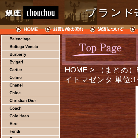
Balenciaga
Bottega Veneta
Burberry
Bvlgari
HOME
> （まとめ）
Cartier
Celine
イトマゼンタ 単位:
Chanel
Chloe
Christian Dior
Coach
Cole Haan
Etro
Fendi