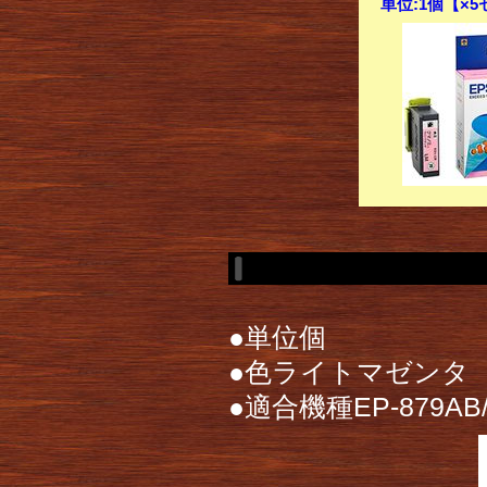
単位:1個【×
●単位個
●色ライトマゼンタ
●適合機種EP-879AB/E