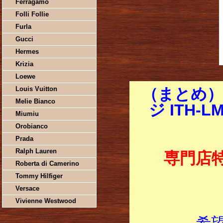
Ferragamo
Folli Follie
Furla
Gucci
Hermes
Krizia
Loewe
Louis Vuitton
（まとめ）
Melie Bianco
ジ ITH
Miumiu
Orobianco
Prada
Ralph Lauren
専門店
Roberta di Camerino
Tommy Hilfiger
Versace
Vivienne Westwood
希