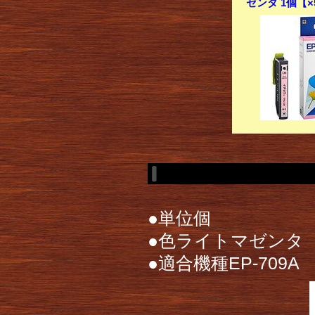
ゼンタ 1個【
●単位個
●色ライトマゼンタ
●適合機種EP-709A