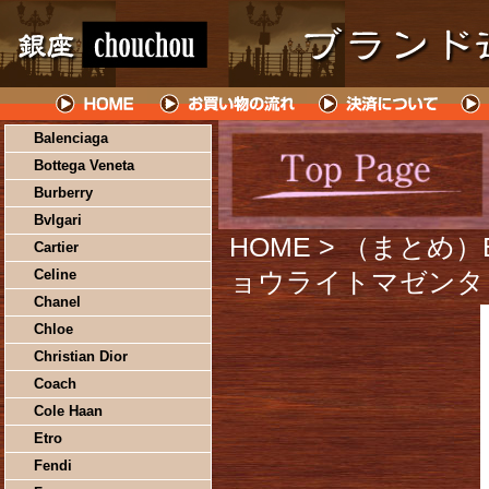
Balenciaga
Bottega Veneta
Burberry
Bvlgari
HOME
> （まとめ）
Cartier
Celine
ョウライトマゼンタ 
Chanel
Chloe
Christian Dior
Coach
Cole Haan
Etro
Fendi