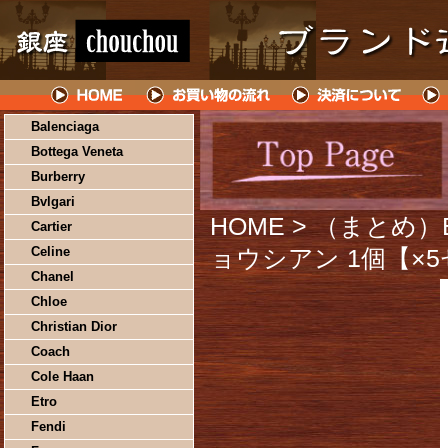
Balenciaga
Bottega Veneta
Burberry
Bvlgari
HOME
> （まとめ）
Cartier
Celine
ョウシアン 1個【×
Chanel
Chloe
Christian Dior
Coach
Cole Haan
Etro
Fendi