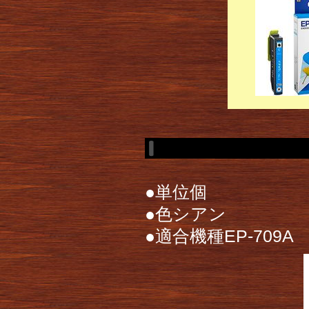
●単位個
●色シアン
●適合機種EP-709A