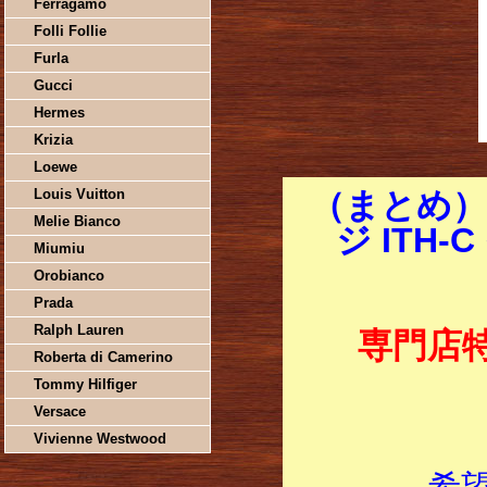
Ferragamo
Folli Follie
Furla
Gucci
Hermes
Krizia
Loewe
Louis Vuitton
（まとめ）
Melie Bianco
ジ ITH
Miumiu
Orobianco
Prada
Ralph Lauren
専門店
Roberta di Camerino
Tommy Hilfiger
Versace
Vivienne Westwood
希