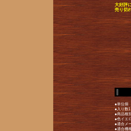
大好評
売り切
●単位個
●入り数1
●商品種
●色イエ
●適合メー
●適合機種E