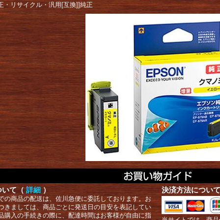
正・リサイクル・汎用[互換]]純正
ついて（
詳細
）
決済方法につい
での商品の配送は、佐川急便に委託しております。お
つきましては、商品ごとに発送日の目安を表記してい
品購入の手続きの際に、配達時間はお客様が自由に指
当サイトでは、商品