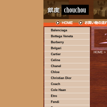
Balenciaga
Bottega Veneta
Burberry
Bvlgari
HOME
>
Cartier
Celine
Chanel
Chloe
Christian Dior
Coach
Cole Haan
Etro
Fendi