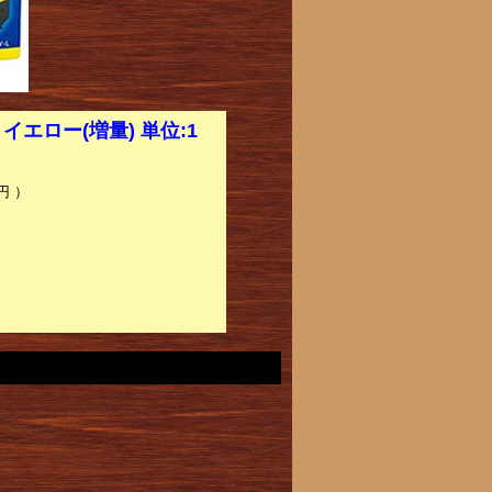
 イエロー(増量) 単位:1
円 ）