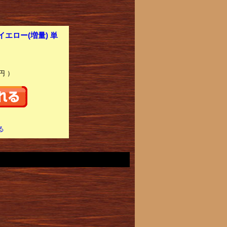
イエロー(増量) 単
円 ）
る