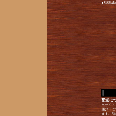
●規格[純
配送に
当サイト
届け日に
ます。商