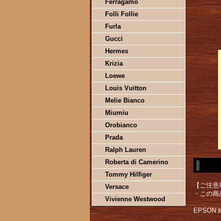
Ferragamo
Folli Follie
Furla
Gucci
Hermes
Krizia
Loewe
Louis Vuitton
Melie Bianco
Miumiu
Orobianco
Prada
Ralph Lauren
Roberta di Camerino
Tommy Hilfiger
【ご注意
Versace
・この商
Vivienne Westwood
EPSON