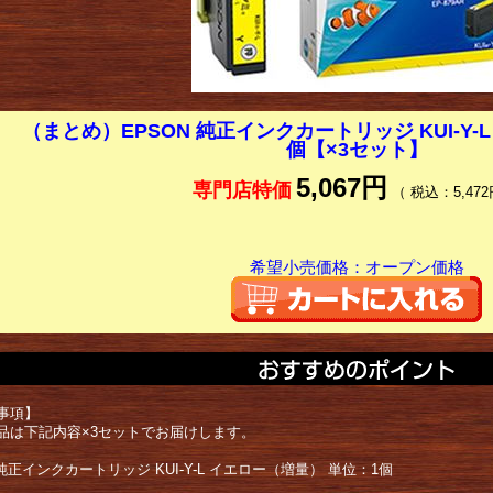
（まとめ）EPSON 純正インクカートリッジ KUI-Y-L
個【×3セット】
5,067円
専門店特価
（ 税込：5,472
希望小売価格：オープン価格
事項】
品は下記内容×3セットでお届けします。
 純正インクカートリッジ KUI-Y-L イエロー（増量） 単位：1個