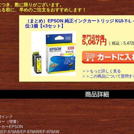
につき、数に限りがございます。
れる前に、早めのご注文をおすすめします！
（まとめ）EPSON 純正インクカートリッジ KUI-Y-L 
位:1個【×3セット】
専門店特価
5,067円
（ 税込：5,472
＞＞もっと詳しく見る
＞＞この商品について質問す
別インク
ロー（増量）
カーEPSON
P-879AB/EP-879AR/EP-879AW