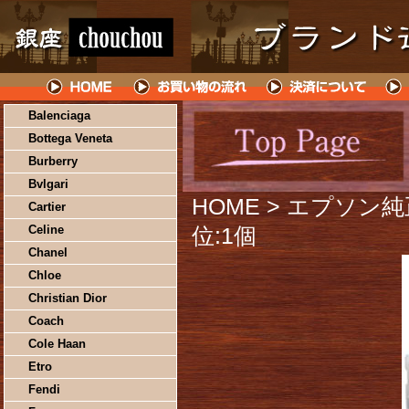
Balenciaga
Bottega Veneta
Burberry
Bvlgari
HOME
> エプソン純
Cartier
Celine
位:1個
Chanel
Chloe
Christian Dior
Coach
Cole Haan
Etro
Fendi