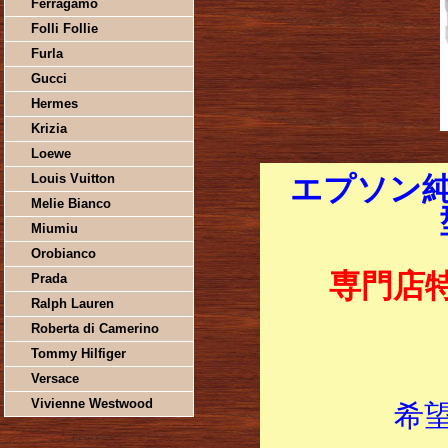
Ferragamo
Folli Follie
Furla
Gucci
Hermes
Krizia
Loewe
Louis Vuitton
エプソン純
Melie Bianco
Miumiu
Orobianco
専門店
Prada
Ralph Lauren
Roberta di Camerino
Tommy Hilfiger
Versace
Vivienne Westwood
希