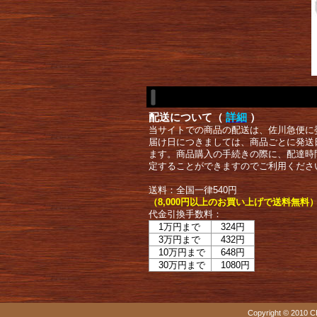
配送について（
詳細
）
当サイトでの商品の配送は、佐川急便に
届け日につきましては、商品ごとに発送
ます。商品購入の手続きの際に、配達時
定することができますのでご利用くださ
送料：全国一律540円
（8,000円以上のお買い上げで送料無料
代金引換手数料：
1万円まで
324円
3万円まで
432円
10万円まで
648円
30万円まで
1080円
Copyright © 2010 