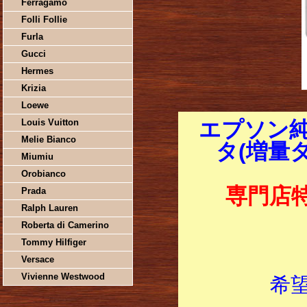
Ferragamo
Folli Follie
Furla
Gucci
Hermes
Krizia
Loewe
Louis Vuitton
エプソン純
Melie Bianco
タ(増量タ
Miumiu
Orobianco
専門店
Prada
Ralph Lauren
Roberta di Camerino
Tommy Hilfiger
Versace
Vivienne Westwood
希