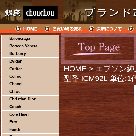
Balenciaga
Bottega Veneta
Burberry
Bvlgari
HOME
> エプソン
Cartier
Celine
型番:ICM92L 単位:1
Chanel
Chloe
Christian Dior
Coach
Cole Haan
Etro
Fendi