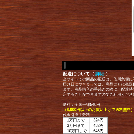
配送について（
詳細
）
当サイトでの商品の配送は、佐川急便に
届け日につきましては、商品ごとに発送
ます。商品購入の手続きの際に、配達時
定することができますのでご利用くださ
送料：全国一律540円
（8,000円以上のお買い上げで送料無料
代金引換手数料：
1万円まで
324円
3万円まで
432円
10万円まで
648円