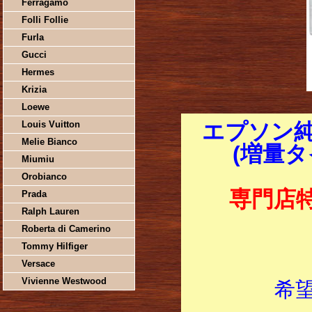
Ferragamo
Folli Follie
Furla
Gucci
Hermes
Krizia
Loewe
Louis Vuitton
エプソン純
Melie Bianco
(増量タイ
Miumiu
Orobianco
専門店
Prada
Ralph Lauren
Roberta di Camerino
Tommy Hilfiger
Versace
Vivienne Westwood
希