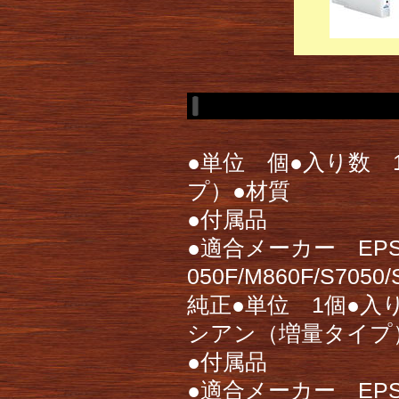
●単位 個●入り数 
プ）●材質
●付属品
●適合メーカー EPS
050F/M860F/S7
純正●単位 1個●
シアン（増量タイプ
●付属品
●適合メーカー EPS