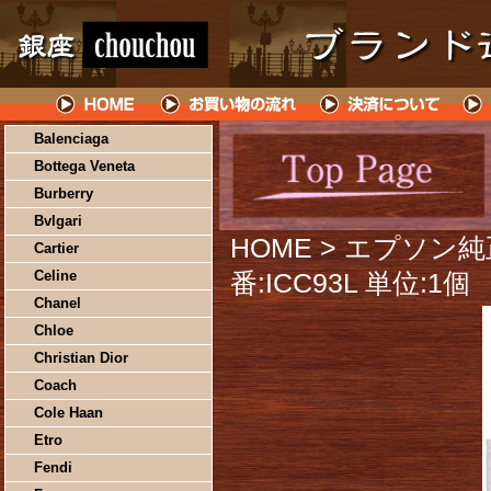
Balenciaga
Bottega Veneta
Burberry
Bvlgari
HOME
> エプソン
Cartier
Celine
番:ICC93L 単位:1個
Chanel
Chloe
Christian Dior
Coach
Cole Haan
Etro
Fendi