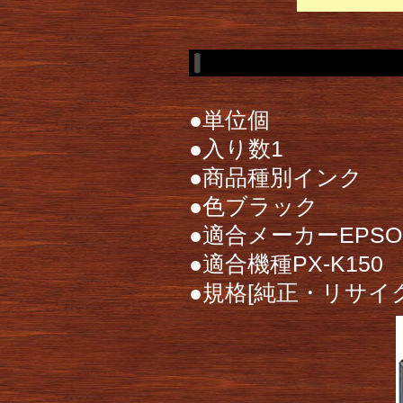
●単位個
●入り数1
●商品種別インク
●色ブラック
●適合メーカーEPSO
●適合機種PX-K150
●規格[純正・リサイク