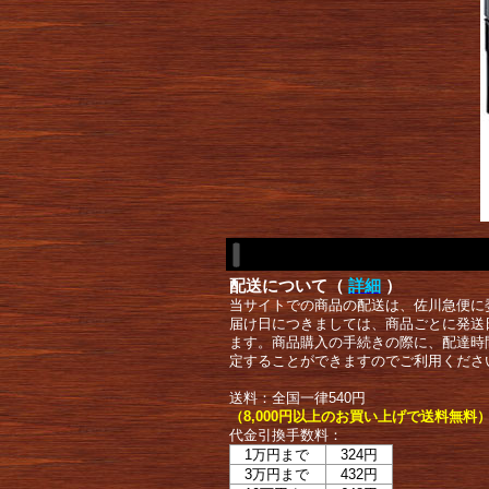
配送について（
詳細
）
当サイトでの商品の配送は、佐川急便に
届け日につきましては、商品ごとに発送
ます。商品購入の手続きの際に、配達時
定することができますのでご利用くださ
送料：全国一律540円
（8,000円以上のお買い上げで送料無料
代金引換手数料：
1万円まで
324円
3万円まで
432円