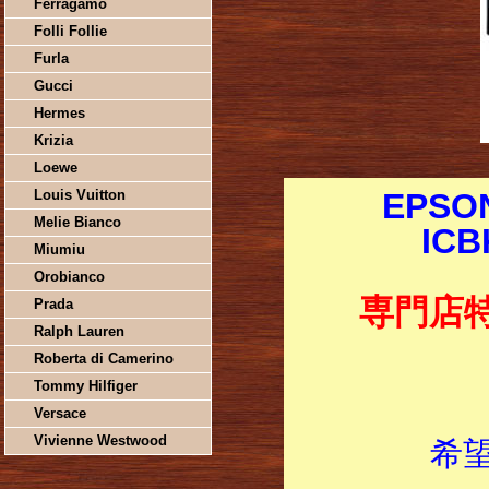
Ferragamo
Folli Follie
Furla
Gucci
Hermes
Krizia
Loewe
Louis Vuitton
EPS
Melie Bianco
IC
Miumiu
Orobianco
専門店
Prada
Ralph Lauren
Roberta di Camerino
Tommy Hilfiger
Versace
Vivienne Westwood
希