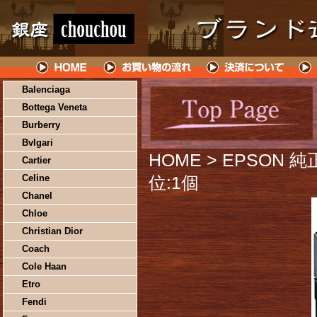
Balenciaga
Bottega Veneta
Burberry
Bvlgari
HOME
> EPSON 
Cartier
Celine
位:1個
Chanel
Chloe
Christian Dior
Coach
Cole Haan
Etro
Fendi