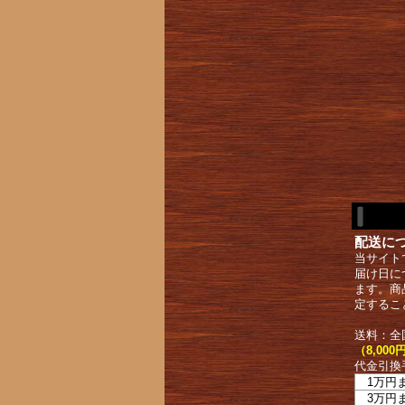
配送に
当サイト
届け日に
ます。商
定するこ
送料：全
（8,0
代金引換
1万円
3万円