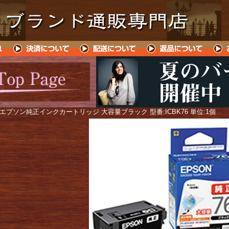
 エプソン純正インクカートリッジ 大容量ブラック 型番:ICBK76 単位:1個