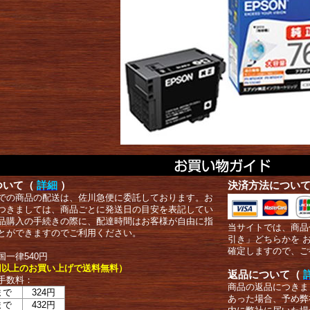
ついて（
詳細
）
決済方法につい
での商品の配送は、佐川急便に委託しております。お
つきましては、商品ごとに発送日の目安を表記してい
品購入の手続きの際に、配達時間はお客様が自由に指
当サイトでは、商品
とができますのでご利用ください。
引き」どちらかを 
確定しますので、ご
国一律540円
00円以上のお買い上げで送料無料）
返品について（
手数料：
商品の返品につきま
まで
324円
あった場合、予め弊
まで
432円