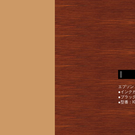
エプソン
●インク
●ブラッ
●型番：IC