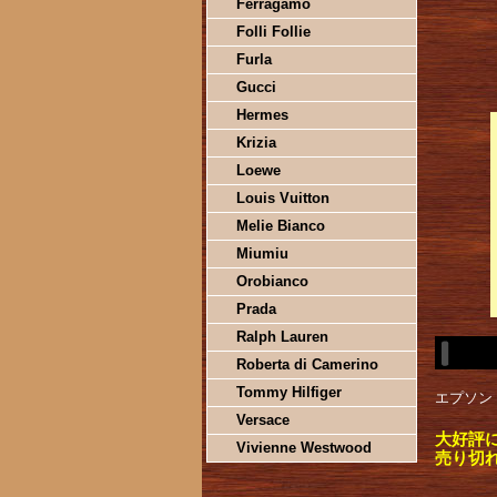
Ferragamo
Folli Follie
Furla
Gucci
Hermes
Krizia
Loewe
Louis Vuitton
Melie Bianco
Miumiu
Orobianco
Prada
Ralph Lauren
Roberta di Camerino
Tommy Hilfiger
エプソン 
Versace
大好評
Vivienne Westwood
売り切