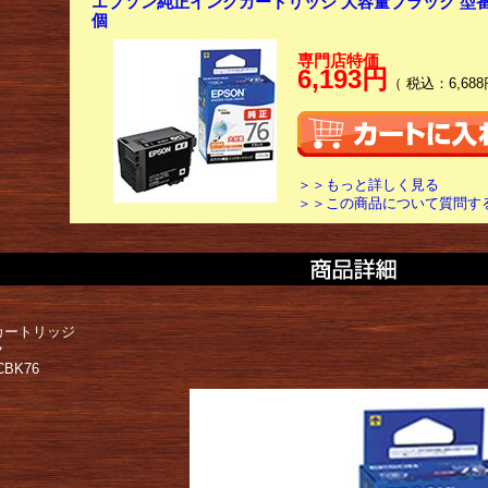
エプソン純正インクカートリッジ 大容量ブラック 型番:IC
個
専門店特価
6,193円
（ 税込：6,688
＞＞もっと詳しく見る
＞＞この商品について質問す
カートリッジ
ク
BK76