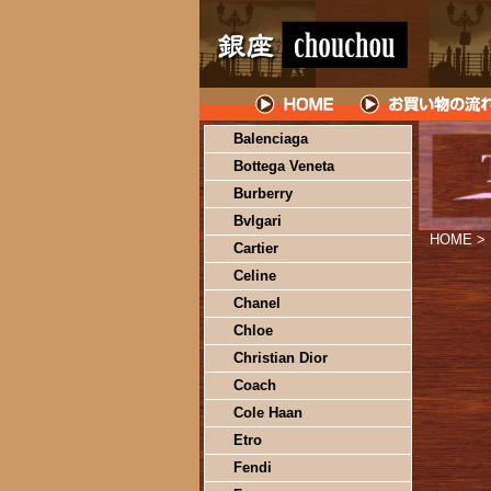
Balenciaga
Bottega Veneta
Burberry
Bvlgari
HOME
>
Cartier
Celine
Chanel
Chloe
Christian Dior
Coach
Cole Haan
Etro
Fendi