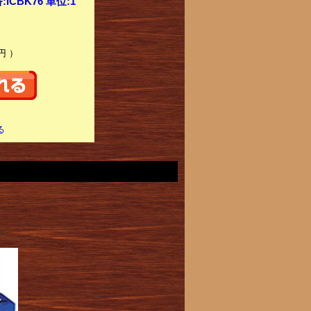
BK76 単位:1
円 ）
る