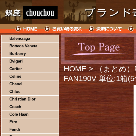
Balenciaga
Bottega Veneta
Burberry
Bvlgari
HOME
> （まとめ）P
Cartier
Celine
FAN190V 単位:1箱
Chanel
Chloe
Christian Dior
Coach
Cole Haan
Etro
Fendi