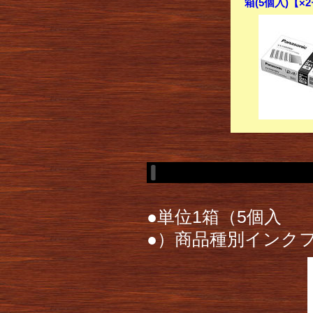
箱(5個入)【×
●単位1箱（5個入
●）商品種別インク