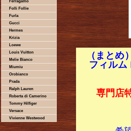
Ferragamo
Folli Follie
Furla
Gucci
Hermes
Krizia
Loewe
Louis Vuitton
（まとめ）P
Melie Bianco
フィルム K
Miumiu
Orobianco
Prada
Ralph Lauren
専門店
Roberta di Camerino
Tommy Hilfiger
Versace
Vivienne Westwood
希