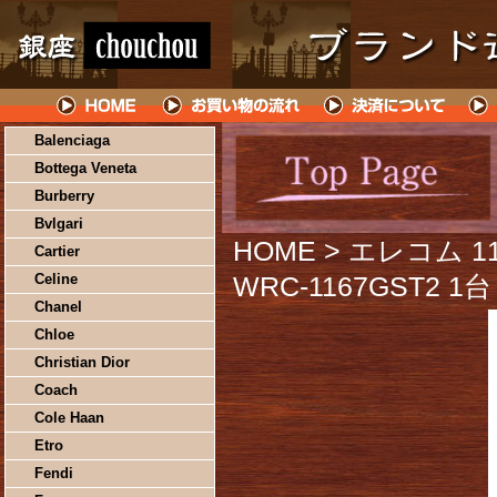
Balenciaga
Bottega Veneta
Burberry
Bvlgari
HOME
> エレコム 1
Cartier
Celine
WRC-1167GST2 1台
Chanel
Chloe
Christian Dior
Coach
Cole Haan
Etro
Fendi