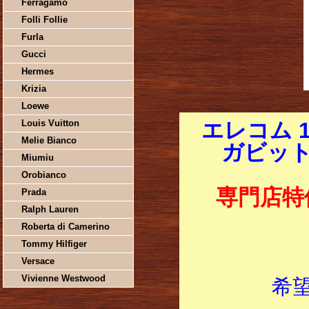
Ferragamo
Folli Follie
Furla
Gucci
Hermes
Krizia
Loewe
Louis Vuitton
エレコム 11
Melie Bianco
ガビットル
Miumiu
Orobianco
専門店特
Prada
Ralph Lauren
Roberta di Camerino
Tommy Hilfiger
Versace
Vivienne Westwood
希