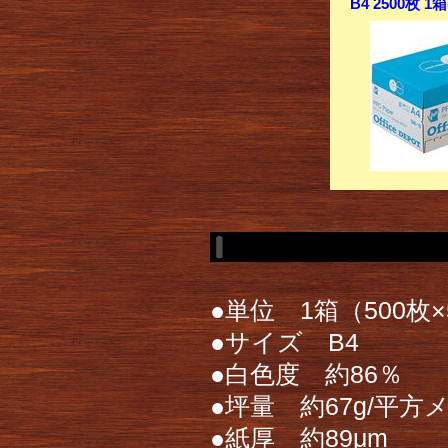
B4 2500枚 
●単位 1箱（500枚
●サイズ B4
●白色度 約86％
●坪量 約67g/平方
●紙厚 約89μm