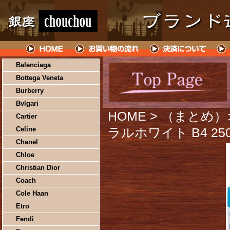
Balenciaga
Bottega Veneta
Burberry
Bvlgari
HOME
> （まとめ
Cartier
Celine
ラルホワイト B4 250
Chanel
Chloe
Christian Dior
Coach
Cole Haan
Etro
Fendi