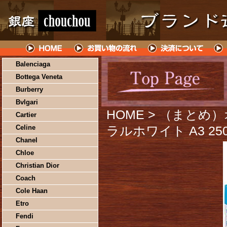
Balenciaga
Bottega Veneta
Burberry
Bvlgari
HOME
> （まとめ
Cartier
Celine
ラルホワイト A3 250
Chanel
Chloe
Christian Dior
Coach
Cole Haan
Etro
Fendi