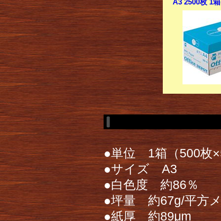
A3 2500枚 
●単位 1箱（500枚
●サイズ A3
●白色度 約86％
●坪量 約67g/平方
●紙厚 約89μm