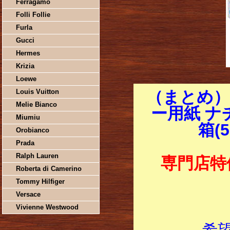
Ferragamo
Folli Follie
Furla
Gucci
Hermes
Krizia
Loewe
Louis Vuitton
（まとめ）
Melie Bianco
ー用紙 ナチ
Miumiu
箱(
Orobianco
Prada
Ralph Lauren
専門店特
Roberta di Camerino
Tommy Hilfiger
Versace
Vivienne Westwood
希