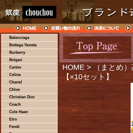
Balenciaga
Bottega Veneta
Burberry
Bvlgari
HOME
> （まとめ）
Cartier
Celine
【×10セット】
Chanel
Chloe
Christian Dior
Coach
Cole Haan
Etro
Fendi