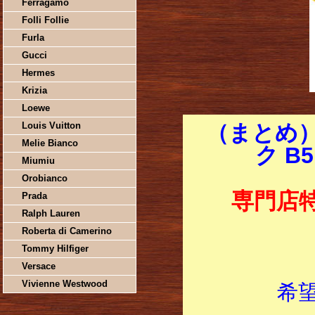
Ferragamo
Folli Follie
Furla
Gucci
Hermes
Krizia
Loewe
Louis Vuitton
（まとめ
Melie Bianco
ク B
Miumiu
Orobianco
専門店
Prada
Ralph Lauren
Roberta di Camerino
Tommy Hilfiger
Versace
Vivienne Westwood
希