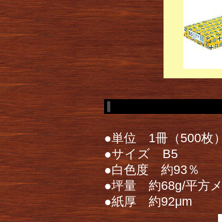
●単位 1冊（500枚
●サイズ B5
●白色度 約93％
●坪量 約68g/平方
●紙厚 約92μm