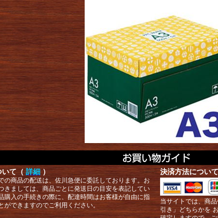
ついて（
詳細
）
決済方法につい
での商品の配送は、佐川急便に委託しております。お
つきましては、商品ごとに発送日の目安を表記してい
品購入の手続きの際に、配達時間はお客様が自由に指
当サイトでは、商品
とができますのでご利用ください。
引き」どちらかを 
確定しますので、ご