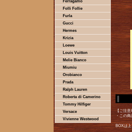
Ferragamo
Folli Follie
Furla
Gucci
Hermes
Krizia
Loewe
Louis Vuitton
Melie Bianco
Miumiu
Orobianco
Prada
Ralph Lauren
Roberta di Camerino
Tommy Hilfiger
【ご注意
Versace
・この商
Vivienne Westwood
BOXは