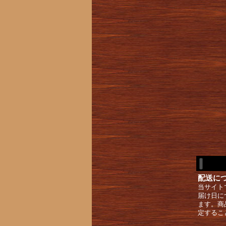
配送に
当サイト
届け日に
ます。商
定するこ