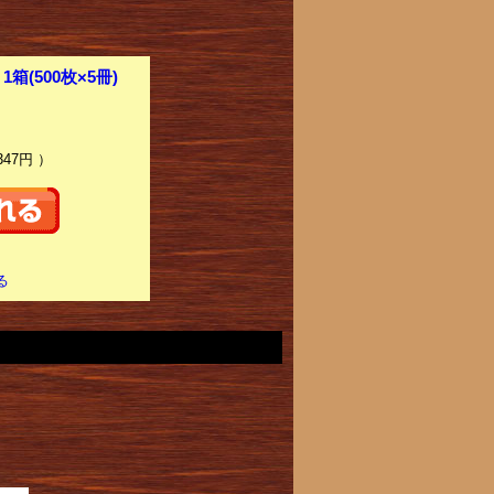
箱(500枚×5冊)
347円 ）
る