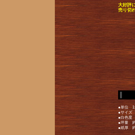
大好評
売り切
●単位 1
●サイズ 
●白色度 
●坪量 約
●紙厚 約