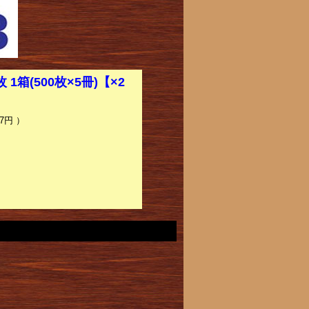
1箱(500枚×5冊)【×2
7円 ）