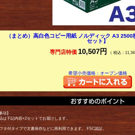
（まとめ）高白色コピー用紙 ノルディック A3 2500枚 
セット】
10,507円
専門店特価
（ 税込：11,34
希望小売価格：オープン価格
事項】
品は下記内容×2セットでお届けします。
上フタ付タイプで文書保存などに再利用できます。 FSC認証。