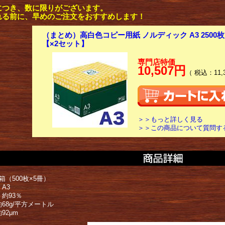
につき、数に限りがございます。
れる前に、早めのご注文をおすすめします！
（まとめ）高白色コピー用紙 ノルディック A3 2500枚 1
【×2セット】
専門店特価
10,507円
（ 税込：11,
＞＞もっと詳しく見る
＞＞この商品について質問す
箱（500枚×5冊）
A3
約93％
68g/平方メートル
92μm