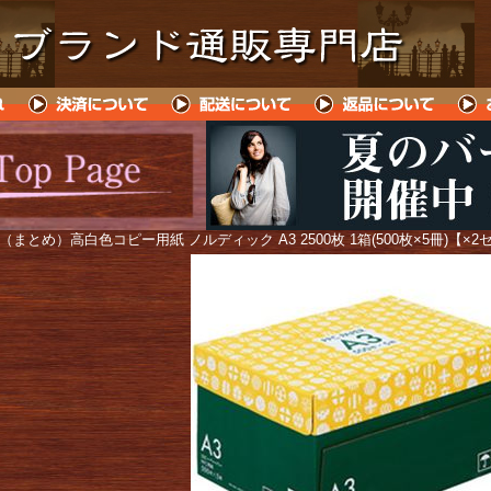
 （まとめ）高白色コピー用紙 ノルディック A3 2500枚 1箱(500枚×5冊)【×