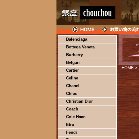
Balenciaga
Bottega Veneta
Burberry
Bvlgari
HOME
>
Cartier
Celine
Chanel
Chloe
Christian Dior
Coach
Cole Haan
Etro
Fendi