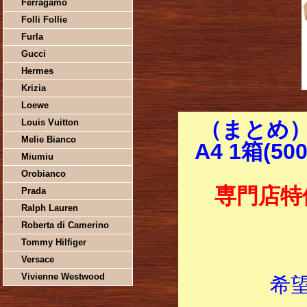
Ferragamo
Folli Follie
Furla
Gucci
Hermes
Krizia
Loewe
Louis Vuitton
（まとめ）
Melie Bianco
A4 1箱(5
Miumiu
Orobianco
専門店特
Prada
Ralph Lauren
Roberta di Camerino
Tommy Hilfiger
Versace
Vivienne Westwood
希