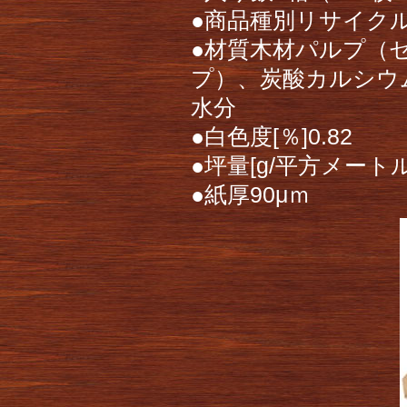
●商品種別リサイク
●材質木材パルプ（
プ）、炭酸カルシウ
水分
●白色度[％]0.82
●坪量[g/平方メートル
●紙厚90μｍ