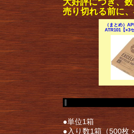
大好評につき、数
売り切れる前に、
（まとめ）APP
ATR101【×
●単位1箱
●入り数1箱（500枚 