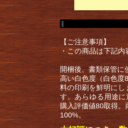
【ご注意事項】
・この商品は下記内
開梱後、書類保管に
高い白色度（白色度
料の印刷を鮮明にし
す。あらゆる用途に
購入評価値80取得。
100%。