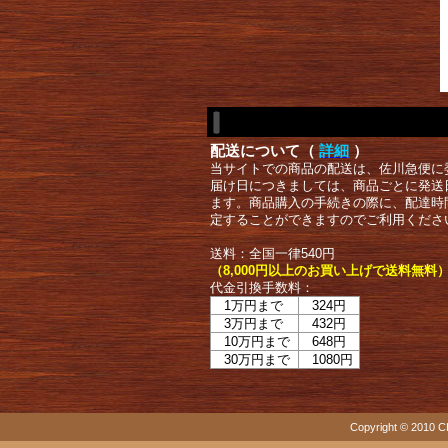
配送について（
詳細
）
当サイトでの商品の配送は、佐川急便に
届け日につきましては、商品ごとに発送
ます。商品購入の手続きの際に、配達時
定することができますのでご利用くださ
送料：全国一律540円
（8,000円以上のお買い上げで送料無料
代金引換手数料：
1万円まで
324円
3万円まで
432円
10万円まで
648円
30万円まで
1080円
Copyright © 2010 