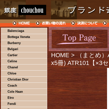
Balenciaga
Bottega Veneta
Burberry
Bvlgari
HOME
> （まとめ）
Cartier
Celine
x5冊) ATR101【×
Chanel
Chloe
Christian Dior
Coach
Cole Haan
Etro
Fendi