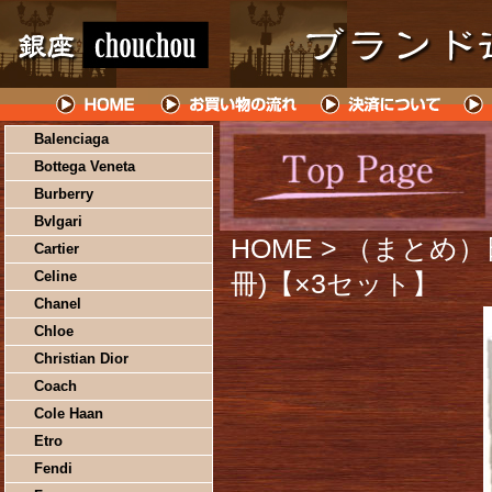
Balenciaga
Bottega Veneta
Burberry
Bvlgari
HOME
> （まとめ）日
Cartier
Celine
冊)【×3セット】
Chanel
Chloe
Christian Dior
Coach
Cole Haan
Etro
Fendi