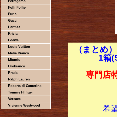
Ferragamo
Folli Follie
Furla
Gucci
Hermes
Krizia
Loewe
Louis Vuitton
（まとめ）
Melie Bianco
1箱(
Miumiu
Orobianco
専門店
Prada
Ralph Lauren
Roberta di Camerino
Tommy Hilfiger
Versace
Vivienne Westwood
希