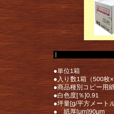
●単位1箱
●入り数1箱（500枚
●商品種別コピー用
●白色度[％]0.91
●坪量[g/平方メートル
● 紙厚[μm]90μm