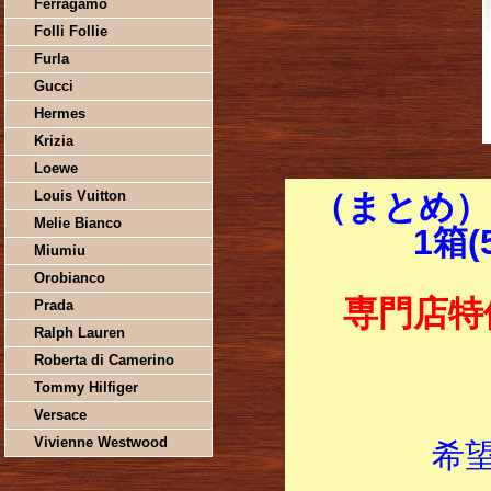
Ferragamo
Folli Follie
Furla
Gucci
Hermes
Krizia
Loewe
Louis Vuitton
（まとめ）
Melie Bianco
1箱(
Miumiu
Orobianco
専門店特
Prada
Ralph Lauren
Roberta di Camerino
Tommy Hilfiger
Versace
Vivienne Westwood
希