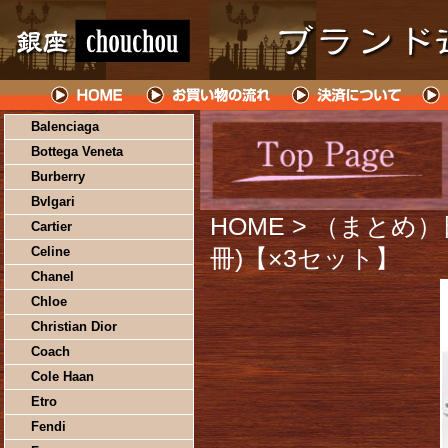
Balenciaga
Bottega Veneta
Burberry
Bvlgari
HOME
> （まとめ）日
Cartier
Celine
冊)【×3セット】
Chanel
Chloe
Christian Dior
Coach
Cole Haan
Etro
Fendi