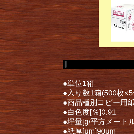
●単位1箱
●入り数1箱(500枚×5
●商品種別コピー用
●白色度[％]0.91
●坪量[g/平方メートル
●紙厚[μm]90μm