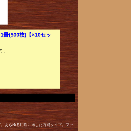
冊(500枚)【×10セッ
円 ）
プ。あらゆる用途に適した万能タイプ。ファ