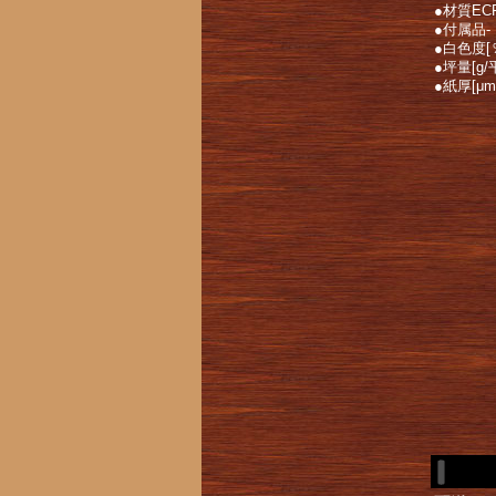
●材質EC
●付属品-
●白色度[
●坪量[g/
●紙厚[μm