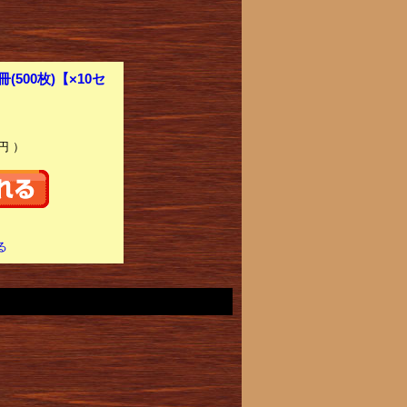
500枚)【×10セ
円 ）
る