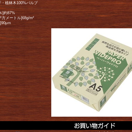
F・植林木100%パルプ
％]約87%
平方メートル]68g/m²
]90μｍ