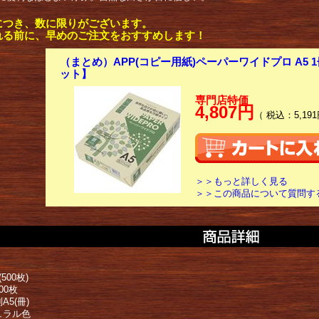
につき、数に限りがございます。
れる前に、早めのご注文をおすすめします！
（まとめ）APP(コピー用紙)ペーパーワイドプロ A5 1冊(
ット】
専門店特価
4,807円
（ 税込：5,191
＞＞もっと詳しく見る
＞＞この商品について質問す
500枚)
00枚
A5(冊)
ュラル色