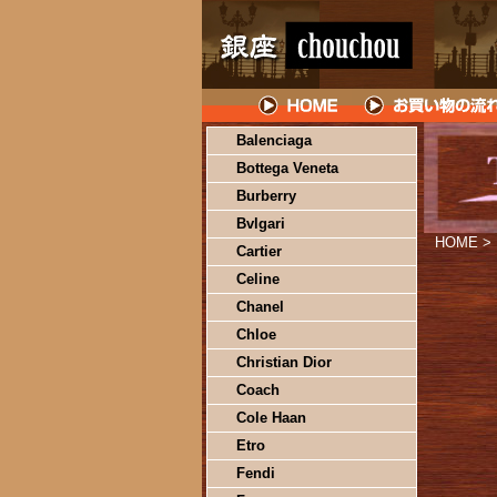
Balenciaga
Bottega Veneta
Burberry
Bvlgari
HOME
>
Cartier
Celine
Chanel
Chloe
Christian Dior
Coach
Cole Haan
Etro
Fendi