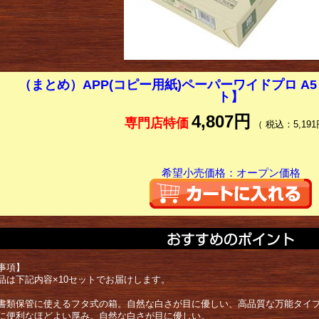
（まとめ）APP(コピー用紙)ペーパーワイドプロ A5 1
ト】
4,807円
専門店特価
（ 税込：5,191
希望小売価格：オープン価格
事項】
品は下記内容×10セットでお届けします。
書類保管に使えるフタ式の箱。自然な白さが目に優しい、高品質な万能タイ
に便利なほどよい厚み。自然な白さが目に優しい。