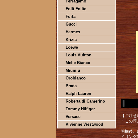
Ferragamo
Folli Follie
Furla
Gucci
Hermes
Krizia
Loewe
Louis Vuitton
Melie Bianco
Miumiu
Orobianco
Prada
Ralph Lauren
Roberta di Camerino
Tommy Hilfiger
【ご注意
Versace
・この商
Vivienne Westwood
開梱後、
イリング