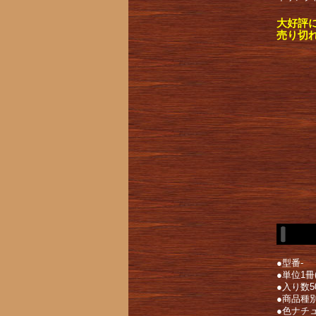
大好評
売り切
●型番-
●単位1冊(
●入り数5
●商品種別
●色ナチ