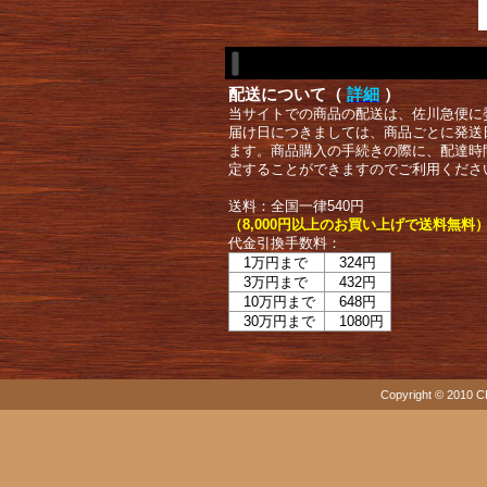
配送について（
詳細
）
当サイトでの商品の配送は、佐川急便に
届け日につきましては、商品ごとに発送
ます。商品購入の手続きの際に、配達時
定することができますのでご利用くださ
送料：全国一律540円
（8,000円以上のお買い上げで送料無料
代金引換手数料：
1万円まで
324円
3万円まで
432円
10万円まで
648円
30万円まで
1080円
Copyright © 2010 