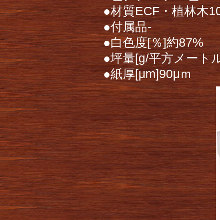
●材質ECF・植林木1
●付属品-
●白色度[％]約87%
●坪量[g/平方メートル]
●紙厚[μm]90μｍ