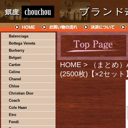
Balenciaga
Bottega Veneta
Burberry
Bvlgari
HOME
> （まとめ）
Cartier
Celine
(2500枚)【×2セット
Chanel
Chloe
Christian Dior
Coach
Cole Haan
Etro
Fendi