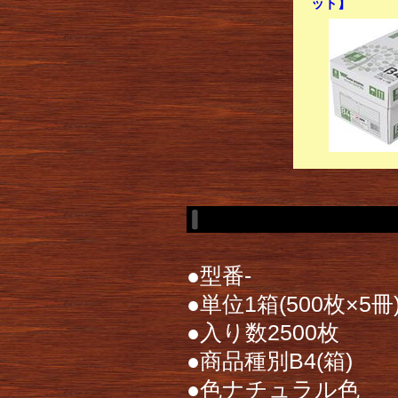
ット】
●型番-
●単位1箱(500枚×5冊
●入り数2500枚
●商品種別B4(箱)
●色ナチュラル色