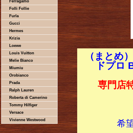
Ferragamo
Folli Follie
Furla
Gucci
Hermes
Krizia
Loewe
Louis Vuitton
（まとめ）
Melie Bianco
ドプロ B
Miumiu
Orobianco
専門店
Prada
Ralph Lauren
Roberta di Camerino
Tommy Hilfiger
Versace
Vivienne Westwood
希