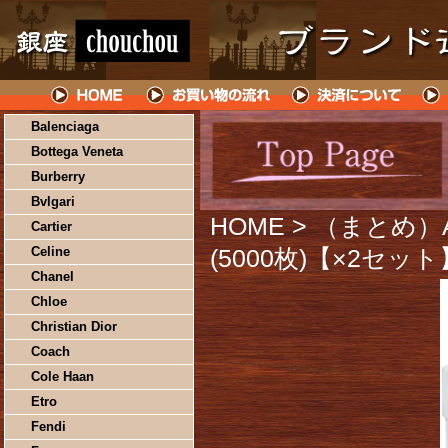
Balenciaga
Bottega Veneta
Burberry
Bvlgari
HOME
> （まとめ）
Cartier
Celine
(5000枚)【×2セット
Chanel
Chloe
Christian Dior
Coach
Cole Haan
Etro
Fendi