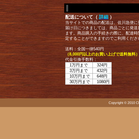
配送について（
詳細
）
当サイトでの商品の配送は、佐川急便に
届け日につきましては、商品ごとに発送
ます。商品購入の手続きの際に、配達時
定することができますのでご利用くださ
送料：全国一律540円
（8,000円以上のお買い上げで送料無料
代金引換手数料：
1万円まで
324円
3万円まで
432円
10万円まで
648円
30万円まで
1080円
Copyright © 2010 