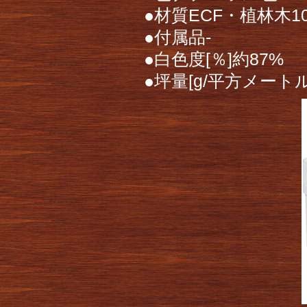
●材質ECF・植林木1
●付属品-
●白色度[％]約87%
●坪量[g/平方メートル]