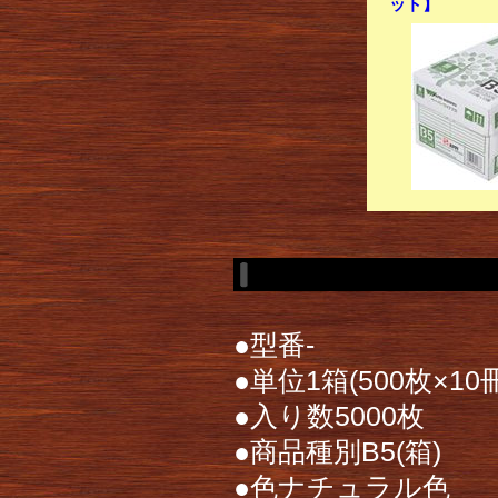
ット】
●型番-
●単位1箱(500枚×10冊
●入り数5000枚
●商品種別B5(箱)
●色ナチュラル色