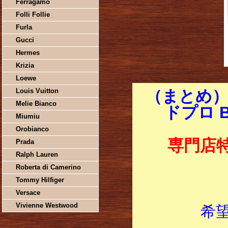
Ferragamo
Folli Follie
Furla
Gucci
Hermes
Krizia
Loewe
Louis Vuitton
（まとめ）
Melie Bianco
ドプロ B
Miumiu
Orobianco
専門店
Prada
Ralph Lauren
Roberta di Camerino
Tommy Hilfiger
Versace
Vivienne Westwood
希