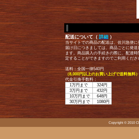
配送について（
詳細
）
当サイトでの商品の配送は、佐川急便に
届け日につきましては、商品ごとに発送
ます。商品購入の手続きの際に、配達時
定することができますのでご利用くださ
送料：全国一律540円
（8,000円以上のお買い上げで送料無料
代金引換手数料：
1万円まで
324円
3万円まで
432円
10万円まで
648円
30万円まで
1080円
Copyright © 2010 