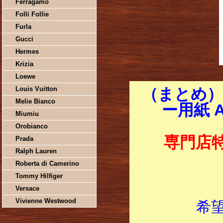
Ferragamo
Folli Follie
Furla
Gucci
Hermes
Krizia
Loewe
Louis Vuitton
（まとめ）
Melie Bianco
ー用紙 A
Miumiu
Orobianco
専門店
Prada
Ralph Lauren
Roberta di Camerino
Tommy Hilfiger
Versace
Vivienne Westwood
希