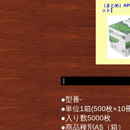
（まとめ）APP
ット】
●型番-
●単位1箱(500枚×10冊
●入り数5000枚
●商品種別A5（箱）