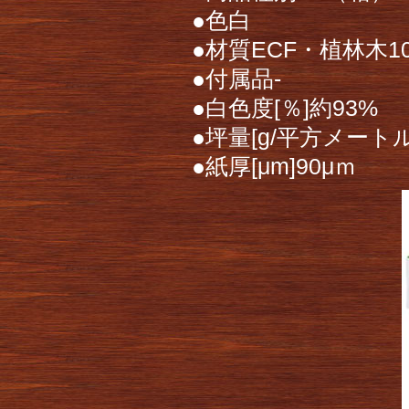
●色白
●材質ECF・植林木1
●付属品-
●白色度[％]約93%
●坪量[g/平方メートル]
●紙厚[μm]90μｍ