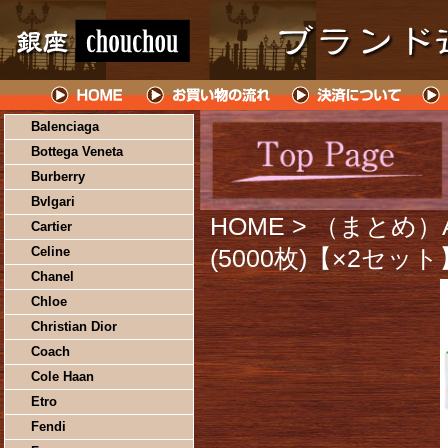
Balenciaga
Bottega Veneta
Burberry
Bvlgari
HOME
> （まとめ）
Cartier
Celine
(5000枚)【×2セット
Chanel
Chloe
Christian Dior
Coach
Cole Haan
Etro
Fendi