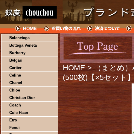
Balenciaga
Bottega Veneta
Burberry
Bvlgari
HOME
> （まとめ）
Cartier
Celine
(500枚)【×5セット
Chanel
Chloe
Christian Dior
Coach
Cole Haan
Etro
Fendi