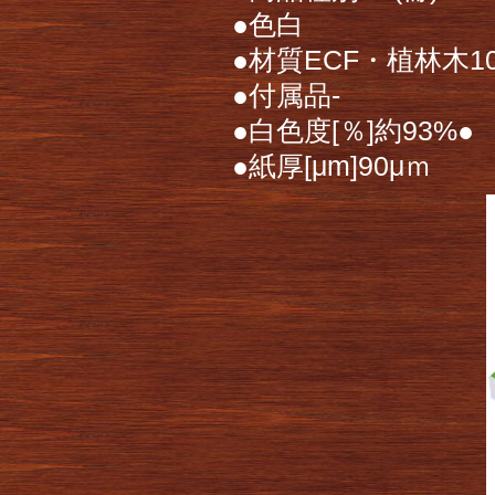
●色白
●材質ECF・植林木1
●付属品-
●白色度[％]約93%● 
●紙厚[μm]90μｍ