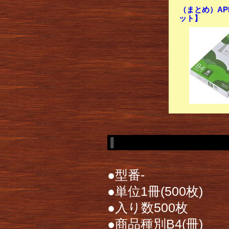
（まとめ）APP
ット】
●型番-
●単位1冊(500枚)
●入り数500枚
●商品種別B4(冊)