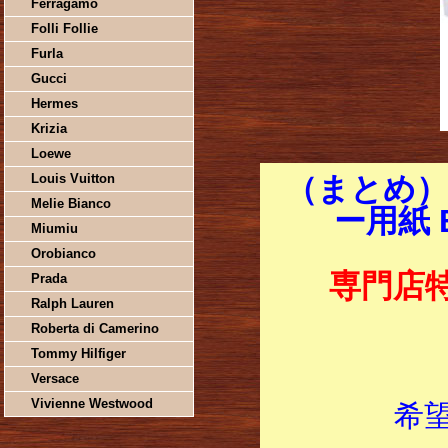
Ferragamo
Folli Follie
Furla
Gucci
Hermes
Krizia
Loewe
Louis Vuitton
（まとめ）
Melie Bianco
ー用紙 
Miumiu
Orobianco
専門店
Prada
Ralph Lauren
Roberta di Camerino
Tommy Hilfiger
Versace
Vivienne Westwood
希