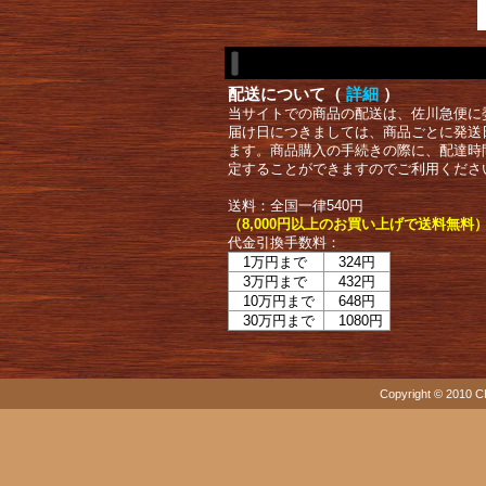
配送について（
詳細
）
当サイトでの商品の配送は、佐川急便に
届け日につきましては、商品ごとに発送
ます。商品購入の手続きの際に、配達時
定することができますのでご利用くださ
送料：全国一律540円
（8,000円以上のお買い上げで送料無料
代金引換手数料：
1万円まで
324円
3万円まで
432円
10万円まで
648円
30万円まで
1080円
Copyright © 2010 