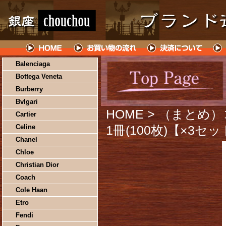
Balenciaga
Bottega Veneta
Burberry
Bvlgari
HOME
> （まとめ）
Cartier
Celine
1冊(100枚)【×3セ
Chanel
Chloe
Christian Dior
Coach
Cole Haan
Etro
Fendi