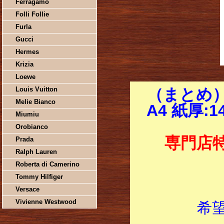
Ferragamo
Folli Follie
Furla
Gucci
Hermes
Krizia
Loewe
Louis Vuitton
（まとめ
Melie Bianco
A4 紙厚:1
Miumiu
Orobianco
専門店
Prada
Ralph Lauren
Roberta di Camerino
Tommy Hilfiger
Versace
Vivienne Westwood
希