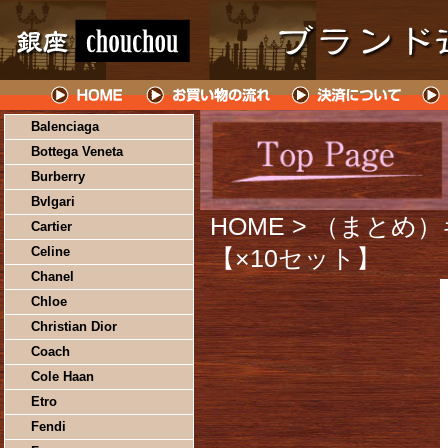
Balenciaga
Bottega Veneta
Burberry
Bvlgari
HOME
> （まとめ）
Cartier
Celine
【×10セット】
Chanel
Chloe
Christian Dior
Coach
Cole Haan
Etro
Fendi