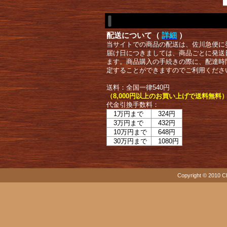
配送について（
詳細
）
当サイトでの商品の配送は、佐川急便に
届け日につきましては、商品ごとに発送
ます。商品購入の手続きの際に、配達時
定することができますのでご利用くださ
送料：全国一律540円
（8,000円以上のお買い上げで送料無料
代金引換手数料：
1万円まで
324円
3万円まで
432円
10万円まで
648円
30万円まで
1080円
Copyright © 2010 