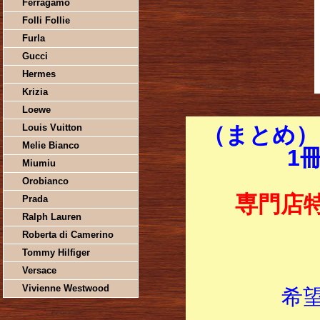
Ferragamo
Folli Follie
Furla
Gucci
Hermes
Krizia
Loewe
Louis Vuitton
（まとめ）
Melie Bianco
1
Miumiu
Orobianco
専門店
Prada
Ralph Lauren
Roberta di Camerino
Tommy Hilfiger
Versace
Vivienne Westwood
希