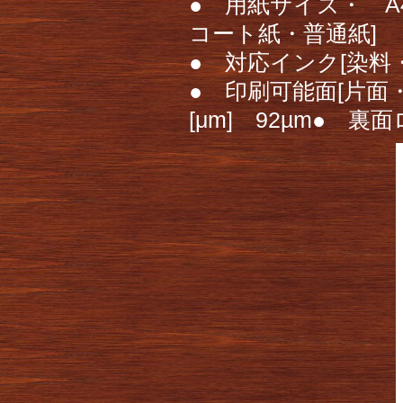
● 用紙サイズ・ A
コート紙・普通紙]
● 対応インク[染料
● 印刷可能面[片面・
[μm] 92µm● 