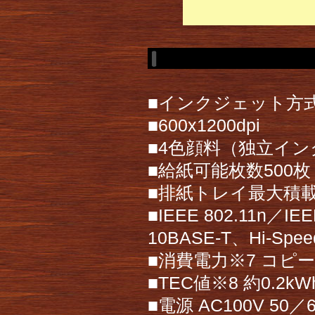
■インクジェット方
■600x1200dpi
■4色顔料（独立イ
■給紙可能枚数500枚
■排紙トレイ最大積載
■IEEE 802.11n／IE
10BASE-T、Hi-S
■消費電力※7 コピー
■TEC値※8 約0.2kW
■電源 AC100V 50／6