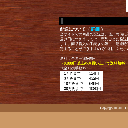
配送について（
詳細
）
当サイトでの商品の配送は、佐川急便に
届け日につきましては、商品ごとに発送
ます。商品購入の手続きの際に、配達時
定することができますのでご利用くださ
送料：全国一律540円
（8,000円以上のお買い上げで送料無料
代金引換手数料：
1万円まで
324円
3万円まで
432円
10万円まで
648円
30万円まで
1080円
Copyright © 2010 