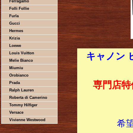
Ferragamo
Folli Follie
Furla
Gucci
Hermes
Krizia
Loewe
Louis Vuitton
キャノン 
Melie Bianco
Miumiu
Orobianco
専門店特
Prada
Ralph Lauren
Roberta di Camerino
Tommy Hilfiger
Versace
Vivienne Westwood
希