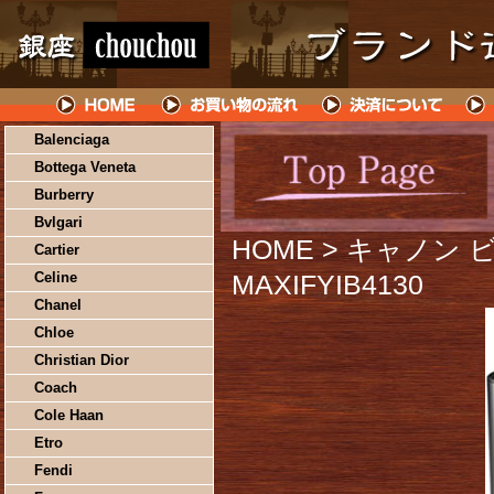
Balenciaga
Bottega Veneta
Burberry
Bvlgari
HOME
> キャノン
Cartier
Celine
MAXIFYIB4130
Chanel
Chloe
Christian Dior
Coach
Cole Haan
Etro
Fendi