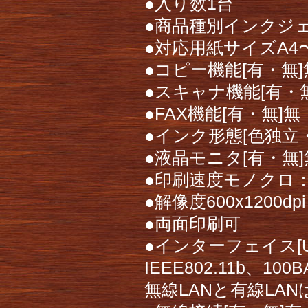
●入り数1台
●商品種別インクジ
●対応用紙サイズA4
●コピー機能[有・無]
●スキャナ機能[有・
●FAX機能[有・無]無
●インク形態[色独立
●液晶モニタ[有・無]
●印刷速度モノクロ：約
●解像度600x1200dpi
●両面印刷可
●インターフェイス[USB・
IEEE802.11b、100
無線LANと有線LA