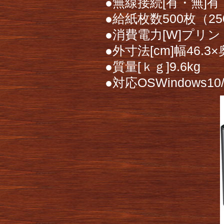
●無線接続[有・無]有
●給紙枚数500枚（2
●消費電力[W]プリン
●外寸法[cm]幅46.3×
●質量[ｋｇ]9.6kg
●対応OSWindows10/8.