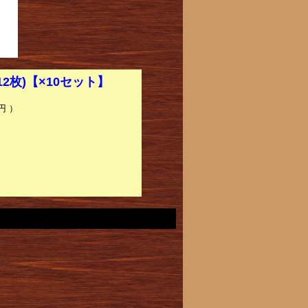
12枚)【×10セット】
円 ）