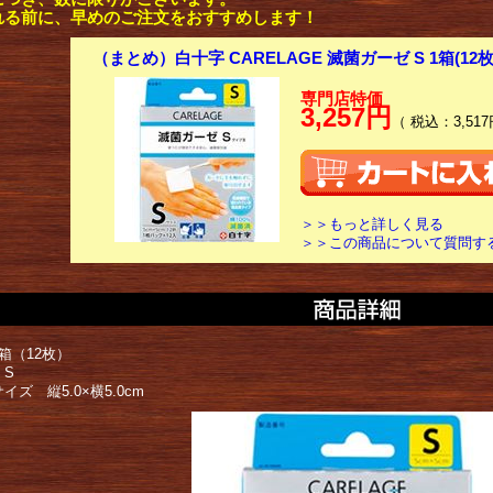
れる前に、早めのご注文をおすすめします！
（まとめ）白十字 CARELAGE 滅菌ガーゼ S 1箱(12
専門店特価
3,257円
（ 税込：3,517
＞＞もっと詳しく見る
＞＞この商品について質問す
箱（12枚）
 S
イズ 縦5.0×横5.0cm