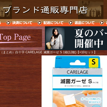
 （まとめ）白十字 CARELAGE 滅菌ガーゼ S 1箱(12枚)【×10セット】