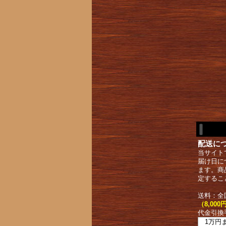
配送に
当サイト
届け日に
ます。商
定するこ
送料：全
（8,0
代金引換
1万円