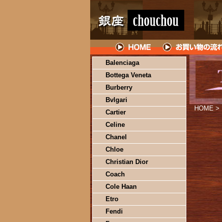
Balenciaga
Bottega Veneta
Burberry
Bvlgari
HOME
>
Cartier
Celine
Chanel
Chloe
Christian Dior
Coach
Cole Haan
Etro
Fendi