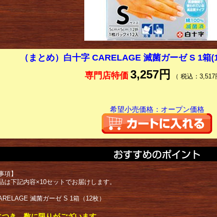
（まとめ）白十字 CARELAGE 滅菌ガーゼ S 1箱(
3,257円
専門店特価
（ 税込：3,517
希望小売価格：オープン価格
事項】
品は下記内容×10セットでお届けします。
ARELAGE 滅菌ガーゼ S 1箱（12枚）
につき、数に限りがございます。