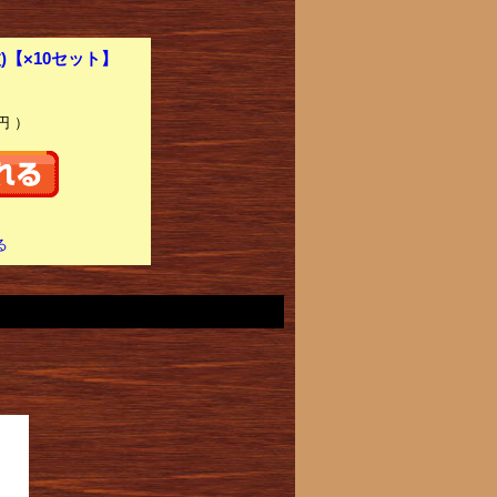
枚)【×10セット】
円 ）
る