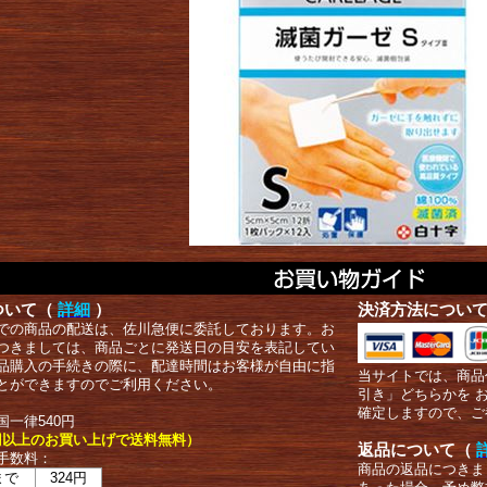
ついて（
詳細
）
決済方法につい
での商品の配送は、佐川急便に委託しております。お
つきましては、商品ごとに発送日の目安を表記してい
品購入の手続きの際に、配達時間はお客様が自由に指
当サイトでは、商品
とができますのでご利用ください。
引き」どちらかを 
確定しますので、ご
国一律540円
00円以上のお買い上げで送料無料）
返品について（
手数料：
商品の返品につきま
まで
324円