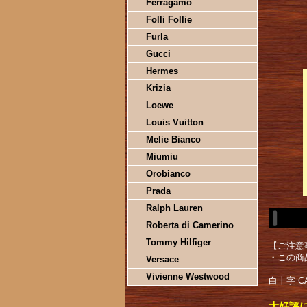
Ferragamo
Folli Follie
Furla
Gucci
Hermes
Krizia
Loewe
Louis Vuitton
Melie Bianco
Miumiu
Orobianco
Prada
Ralph Lauren
Roberta di Camerino
Tommy Hilfiger
【ご注意
・この商
Versace
Vivienne Westwood
白十字 C
大好評