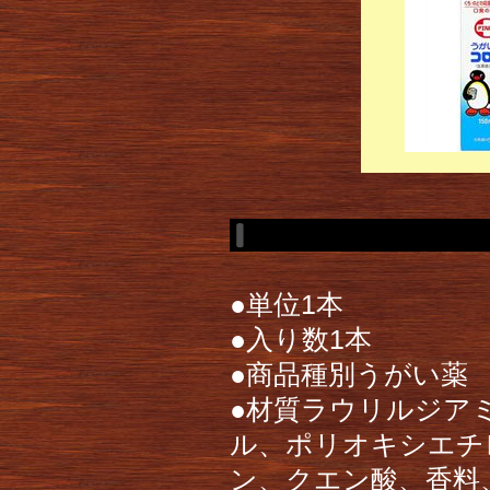
●単位1本
●入り数1本
●商品種別うがい薬 P
●材質ラウリルジア
ル、ポリオキシエチ
ン、クエン酸、香料