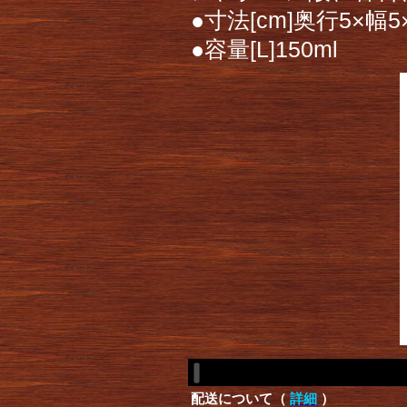
●寸法[cm]奥行5×幅5
●容量[L]150ml
配送について（
詳細
）