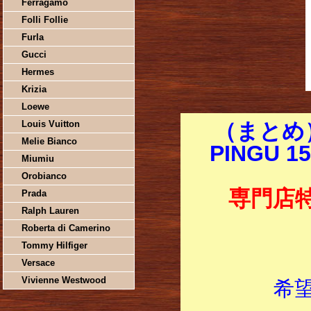
Ferragamo
Folli Follie
Furla
Gucci
Hermes
Krizia
Loewe
Louis Vuitton
（まとめ
Melie Bianco
PINGU 1
Miumiu
Orobianco
専門店
Prada
Ralph Lauren
Roberta di Camerino
Tommy Hilfiger
Versace
Vivienne Westwood
希