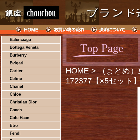
Balenciaga
Bottega Veneta
Burberry
Bvlgari
HOME
> （まとめ）
Cartier
Celine
172377【×5セット
Chanel
Chloe
Christian Dior
Coach
Cole Haan
Etro
Fendi