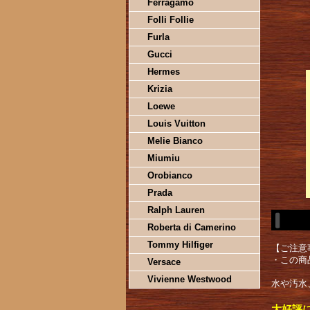
Ferragamo
Folli Follie
Furla
Gucci
Hermes
Krizia
Loewe
Louis Vuitton
Melie Bianco
Miumiu
Orobianco
Prada
Ralph Lauren
Roberta di Camerino
Tommy Hilfiger
【ご注意
・この商
Versace
Vivienne Westwood
水や汚水
大好評