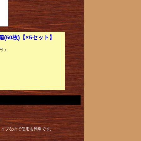
箱(50枚)【×5セット】
円 ）
タイプなので使用も簡単です。