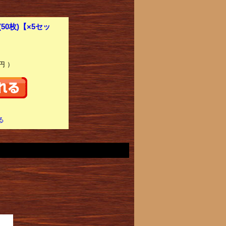
50枚)【×5セッ
円 ）
る