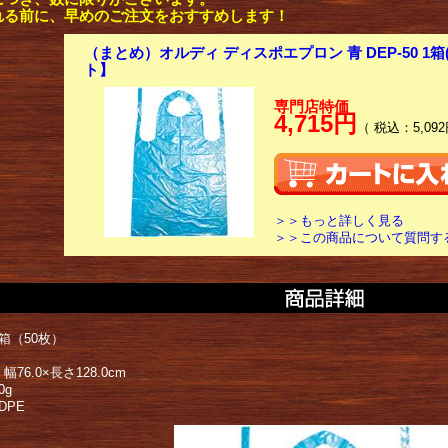
れる前に、早めのご注文をおすすめします！
（まとめ）オルディ ディスポエプロン 青 DEP-50 1箱(
ト】
専門店特価
4,715円
（ 税込：5,092
＞＞もっと詳しく見る
＞＞この商品について質問す
箱（50枚）
76.0×長さ128.0cm
0g
DPE