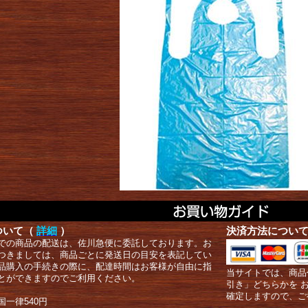
ついて（
詳細
）
決済方法につい
での商品の配送は、佐川急便に委託しております。お
つきましては、商品ごとに発送日の目安を表記してい
品購入の手続きの際に、配達時間はお客様が自由に指
当サイトでは、商品
とができますのでご利用ください。
引き」どちらかを 
確定しますので、ご
国一律540円