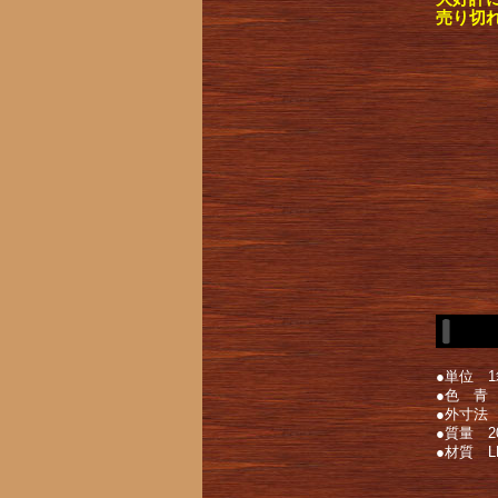
売り切
●単位 1
●色 青
●外寸法 幅
●質量 2
●材質 L