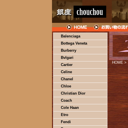
Balenciaga
Bottega Veneta
Burberry
Bvlgari
HOME
>
Cartier
Celine
Chanel
Chloe
Christian Dior
Coach
Cole Haan
Etro
Fendi