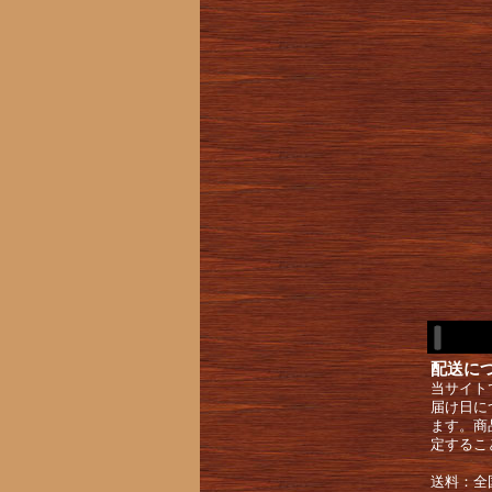
配送に
当サイト
届け日に
ます。商
定するこ
送料：全