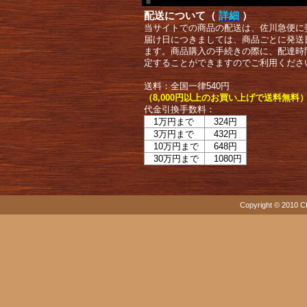
配送について（
詳細
）
当サイトでの商品の配送は、佐川急便に
届け日につきましては、商品ごとに発送
ます。商品購入の手続きの際に、配達時
定することができますのでご利用くださ
送料：全国一律540円
（8,000円以上のお買い上げで送料無料
代金引換手数料：
1万円まで
324円
3万円まで
432円
10万円まで
648円
30万円まで
1080円
Copyright © 2010 