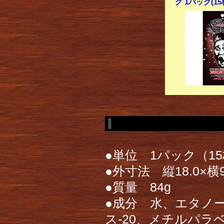
グ 1パック(1
●単位 1パック（1
●外寸法 縦18.0×横9
●質量 84g
●成分 水、エタノー
ス-20、メチルパラ