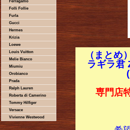
Ferragamo
Folli Follie
Furla
Gucci
Hermes
Krizia
Loewe
Louis Vuitton
（まとめ
Melie Bianco
ラギラ君 
Miumiu
Orobianco
Prada
Ralph Lauren
専門店
Roberta di Camerino
Tommy Hilfiger
Versace
Vivienne Westwood
希