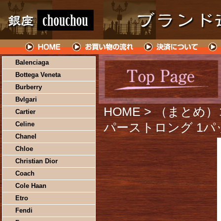
Balenciaga
Bottega Veneta
Burberry
Bvlgari
HOME
> （まとめ
Cartier
Celine
パーストロング 1パッ
Chanel
Chloe
Christian Dior
Coach
Cole Haan
Etro
Fendi