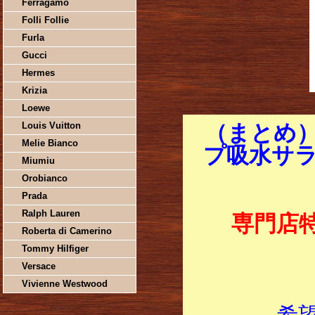
Ferragamo
Folli Follie
Furla
Gucci
Hermes
Krizia
Loewe
Louis Vuitton
（まとめ
Melie Bianco
プ吸水サラフ
Miumiu
Orobianco
Prada
Ralph Lauren
専門店
Roberta di Camerino
Tommy Hilfiger
Versace
Vivienne Westwood
希