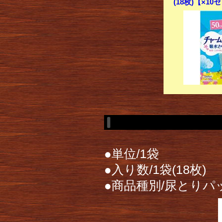
(18枚)【×10
●単位/1袋
●入り数/1袋(18枚)
●商品種別/尿とり