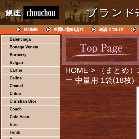
Balenciaga
Bottega Veneta
Burberry
Bvlgari
HOME
> （まとめ
Cartier
Celine
ー 中量用 1袋(18枚
Chanel
Chloe
Christian Dior
Coach
Cole Haan
Etro
Fendi