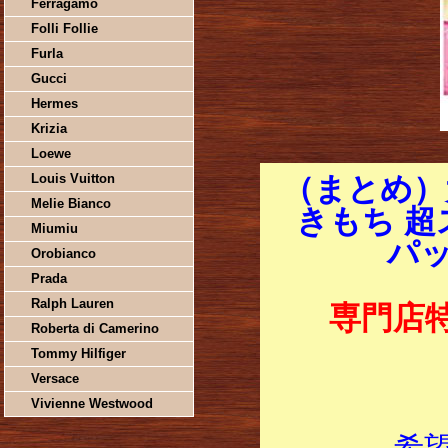
Ferragamo
Folli Follie
Furla
Gucci
Hermes
Krizia
Loewe
Louis Vuitton
（まとめ）
Melie Bianco
きもち 超
Miumiu
パッ
Orobianco
Prada
Ralph Lauren
専門店
Roberta di Camerino
Tommy Hilfiger
Versace
Vivienne Westwood
希