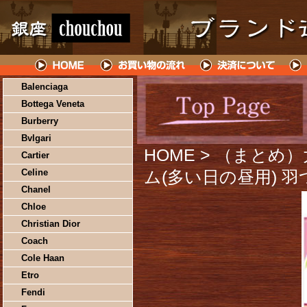
Balenciaga
Bottega Veneta
Burberry
Bvlgari
HOME
> （まとめ）
Cartier
Celine
ム(多い日の昼用) 羽
Chanel
Chloe
Christian Dior
Coach
Cole Haan
Etro
Fendi