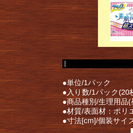
●単位/1パック
●入り数/1パック(20
●商品種別/生理用品(
●材質/表面材：ポ
●寸法[cm]/個装サイ