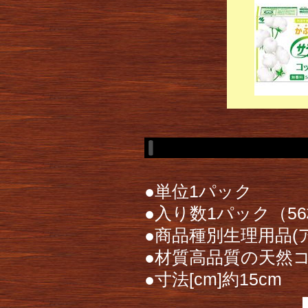
●単位1パック
●入り数1パック（5
●商品種別生理用品
●材質高品質の天然コ
●寸法[cm]約15cm