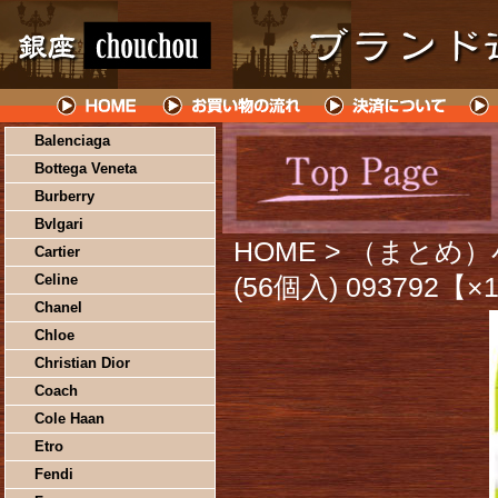
Balenciaga
Bottega Veneta
Burberry
Bvlgari
HOME
> （まとめ）
Cartier
Celine
(56個入) 093792【
Chanel
Chloe
Christian Dior
Coach
Cole Haan
Etro
Fendi