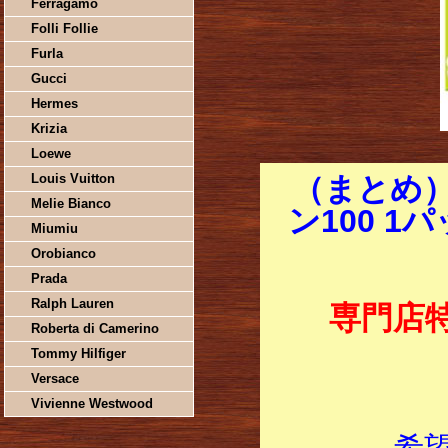
Ferragamo
Folli Follie
Furla
Gucci
Hermes
Krizia
Loewe
Louis Vuitton
（まとめ
Melie Bianco
ン100 1パ
Miumiu
Orobianco
Prada
Ralph Lauren
専門店
Roberta di Camerino
Tommy Hilfiger
Versace
Vivienne Westwood
希