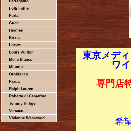
Ferragamo
Folli Follie
Furla
Gucci
Hermes
Krizia
Loewe
Louis Vuitton
東京メディ
Melie Bianco
ワイト
Miumiu
Orobianco
専門店
Prada
Ralph Lauren
Roberta di Camerino
Tommy Hilfiger
Versace
Vivienne Westwood
希