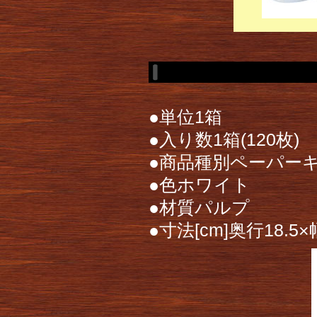
●単位1箱
●入り数1箱(120枚)
●商品種別ペーパー
●色ホワイト
●材質パルプ
●寸法[cm]奥行18.5×幅