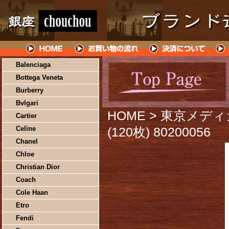
Balenciaga
Bottega Veneta
Burberry
Bvlgari
HOME
> 東京メディ
Cartier
Celine
(120枚) 80200056
Chanel
Chloe
Christian Dior
Coach
Cole Haan
Etro
Fendi