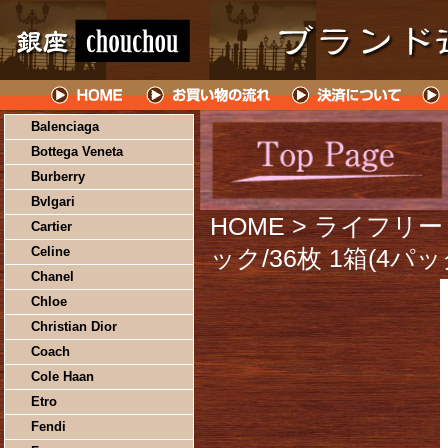
Balenciaga
Bottega Veneta
Burberry
Bvlgari
HOME
> ライフリ
Cartier
Celine
ック/36枚 1箱(4パッ
Chanel
Chloe
Christian Dior
Coach
Cole Haan
Etro
Fendi