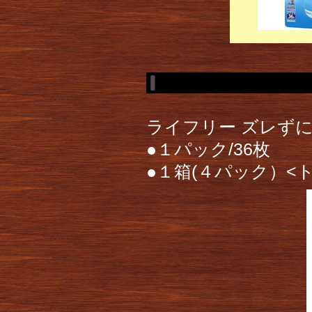
ライフリー ズレず
●１パック/36枚
●１箱(４パック）<