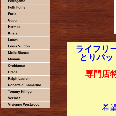
Ferragamo
Folli Follie
Furla
Gucci
Hermes
Krizia
Loewe
Louis Vuitton
ライフリ
Melie Bianco
とりパッド
Miumiu
Orobianco
専門店
Prada
Ralph Lauren
Roberta di Camerino
Tommy Hilfiger
Versace
Vivienne Westwood
希