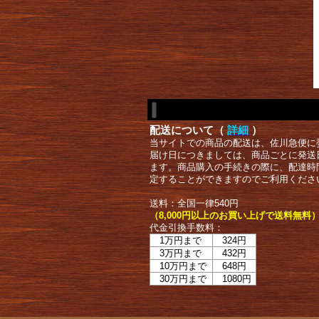
配送について（
詳細
）
当サイトでの商品の配送は、佐川急便に
届け日につきましては、商品ごとに発送
ます。商品購入の手続きの際に、配達時
定することができますのでご利用くださ
送料：全国一律540円
（8,000円以上のお買い上げで送料無料
代金引換手数料：
1万円まで
324円
3万円まで
432円
10万円まで
648円
30万円まで
1080円