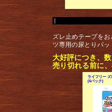
ズレ止めテープをお
ツ専用の尿とりパッ
大好評につき、数
売り切れる前に、
ライフリー ズ
(4パック)