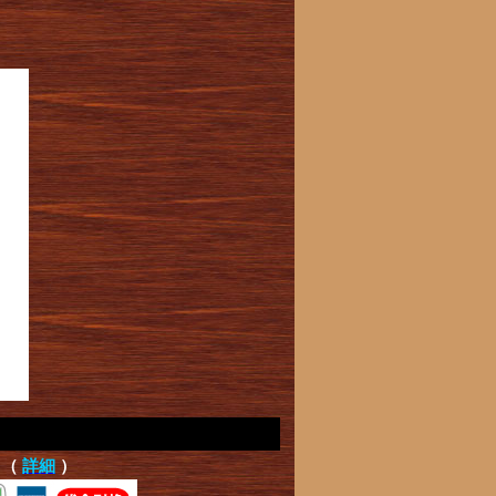
て（
詳細
）