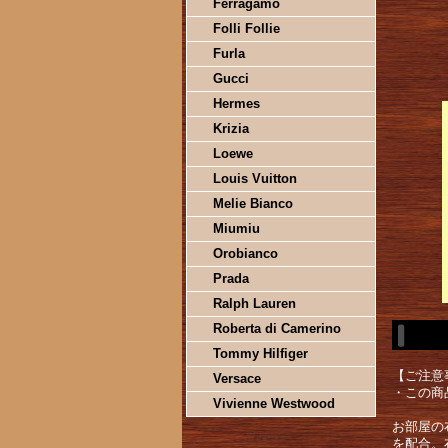
Ferragamo
Folli Follie
Furla
Gucci
Hermes
Krizia
Loewe
Louis Vuitton
Melie Bianco
Miumiu
Orobianco
Prada
Ralph Lauren
Roberta di Camerino
Tommy Hilfiger
【ご注意
Versace
・この商
Vivienne Westwood
お部屋の
を配合。