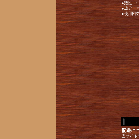
●液性 
●成分 
●使用回数
配送に
当サイト