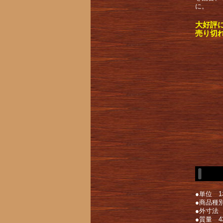
に。
大好評
売り切
●単位 1
●商品種
●外寸法 幅
●質量 4