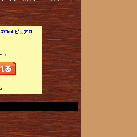
70ml ピュアロ
円 ）
る