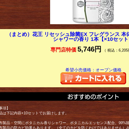
（まとめ）花王 リセッシュ除菌EX フレグランス 本体 
シャワーの香り 1本【×10セッ
5,746円
専門店特価
（ 税込：6,205
希望小売価格：オープン価格
事項】
品は下記内容×10セットでお届けします。
布製品・空間にボタニカル香りシャワー、ボタニカルエッセンス配合。99%
布製品の防カビ効果もあります。（全てのカビを防ぐわけではありません）