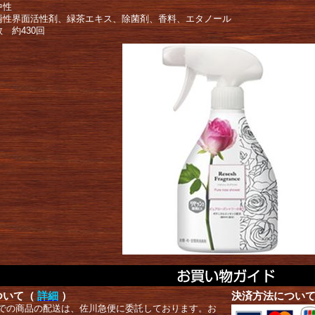
中性
両性界面活性剤、緑茶エキス、除菌剤、香料、エタノール
 約430回
ついて（
詳細
）
決済方法につい
での商品の配送は、佐川急便に委託しております。お