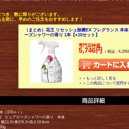
につき、数に限りがございます。
れる前に、早めのご注文をおすすめします！
（まとめ）花王 リセッシュ除菌EX フレグランス 本体 3
ーズシャワーの香り 1本【×10セット】
専門店特価
5,746円
（ 税込：6,205
＞＞もっと詳しく見る
＞＞この商品について質問す
本（370ｍｌ）
別 ピュアローズシャワーの香り 本体
11.0×奥行6.2×高さ19.6cm
30g