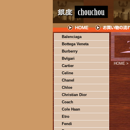
Balenciaga
Bottega Veneta
Burberry
Bvlgari
HOME
>
Cartier
Celine
Chanel
Chloe
Christian Dior
Coach
Cole Haan
Etro
Fendi