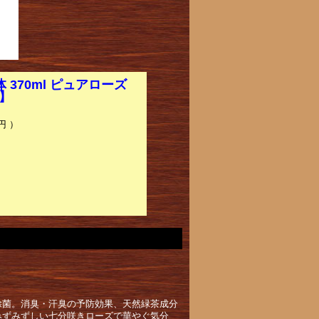
370ml ピュアローズ
ト】
円 ）
除菌。消臭・汗臭の予防効果、天然緑茶成分
みずみずしい七分咲きローズで華やぐ気分