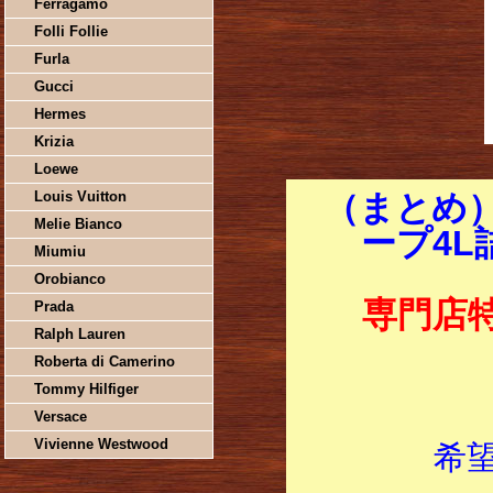
Ferragamo
Folli Follie
Furla
Gucci
Hermes
Krizia
Loewe
Louis Vuitton
（まとめ
Melie Bianco
ープ4L
Miumiu
Orobianco
専門店
Prada
Ralph Lauren
Roberta di Camerino
Tommy Hilfiger
Versace
Vivienne Westwood
希