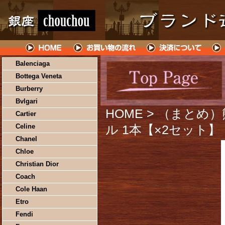
Balenciaga
Bottega Veneta
Burberry
Bvlgari
HOME
> （まとめ
Cartier
Celine
ル 1本【×2セット】
Chanel
Chloe
Christian Dior
Coach
Cole Haan
Etro
Fendi