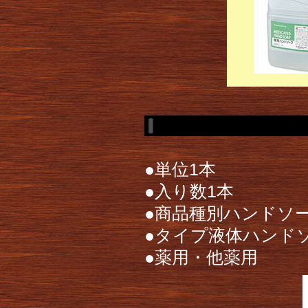
●単位1本
●入り数1本
●商品種別ハンドソー
●タイプ液体ハンド
●薬用・他薬用