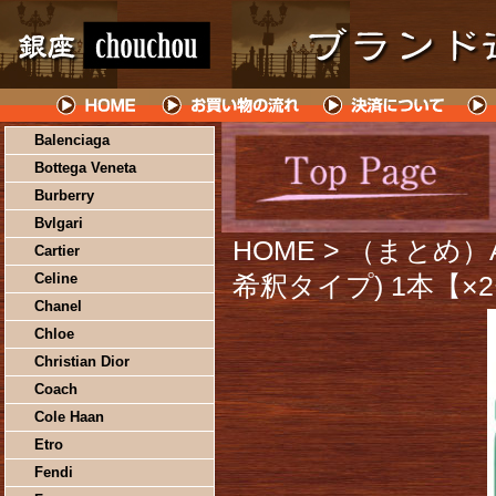
Balenciaga
Bottega Veneta
Burberry
Bvlgari
HOME
> （まとめ）
Cartier
Celine
希釈タイプ) 1本【×
Chanel
Chloe
Christian Dior
Coach
Cole Haan
Etro
Fendi