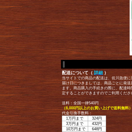
配送について（
詳細
）
当サイトでの商品の配送は、佐川急便に
届け日につきましては、商品ごとに発送
ます。商品購入の手続きの際に、配達時
定することができますのでご利用くださ
送料：全国一律540円
（8,000円以上のお買い上げで送料無料
代金引換手数料：
1万円まで
324円
3万円まで
432円
10万円まで
648円