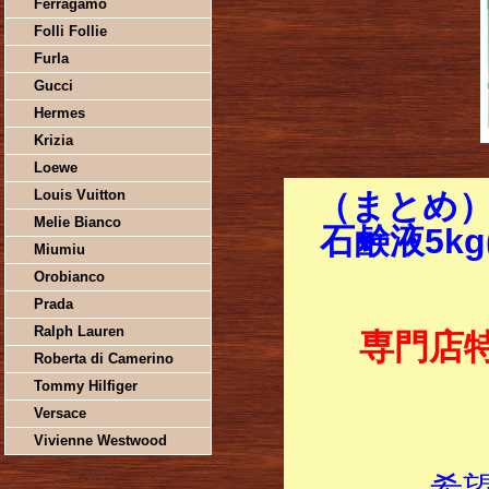
Ferragamo
Folli Follie
Furla
Gucci
Hermes
Krizia
Loewe
Louis Vuitton
（まとめ）
Melie Bianco
石鹸液5kg
Miumiu
Orobianco
Prada
Ralph Lauren
専門店
Roberta di Camerino
Tommy Hilfiger
Versace
Vivienne Westwood
希