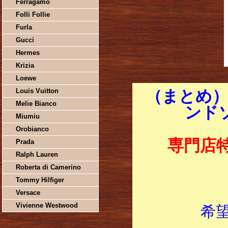
Ferragamo
Folli Follie
Furla
Gucci
Hermes
Krizia
Loewe
Louis Vuitton
（まとめ）
Melie Bianco
ンドソ
Miumiu
Orobianco
専門店
Prada
Ralph Lauren
Roberta di Camerino
Tommy Hilfiger
Versace
Vivienne Westwood
希