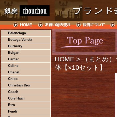
Balenciaga
Bottega Veneta
Burberry
Bvlgari
HOME
> （まとめ
Cartier
Celine
体【×10セット】
Chanel
Chloe
Christian Dior
Coach
Cole Haan
Etro
Fendi