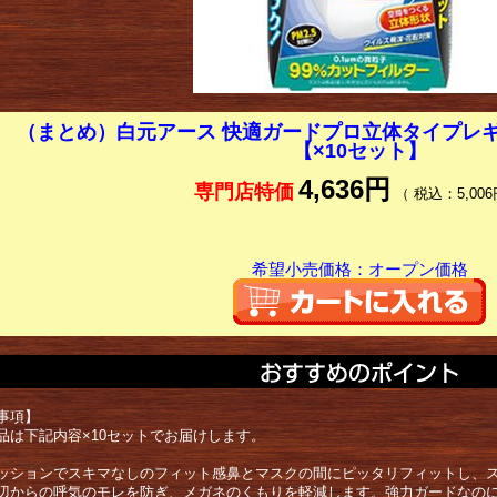
（まとめ）白元アース 快適ガードプロ立体タイプレギュ
【×10セット】
4,636円
専門店特価
（ 税込：5,006
希望小売価格：オープン価格
事項】
品は下記内容×10セットでお届けします。
ッションでスキマなしのフィット感鼻とマスクの間にピッタリフィットし、
辺からの呼気のモレを防ぎ、メガネのくもりを軽減します。強力ガードなのに