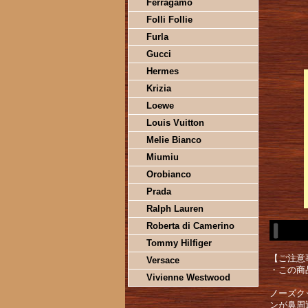
Ferragamo
Folli Follie
Furla
Gucci
Hermes
Krizia
Loewe
Louis Vuitton
Melie Bianco
Miumiu
Orobianco
Prada
Ralph Lauren
Roberta di Camerino
Tommy Hilfiger
【ご注意
Versace
・この商
Vivienne Westwood
ノーズク
ンが鼻周