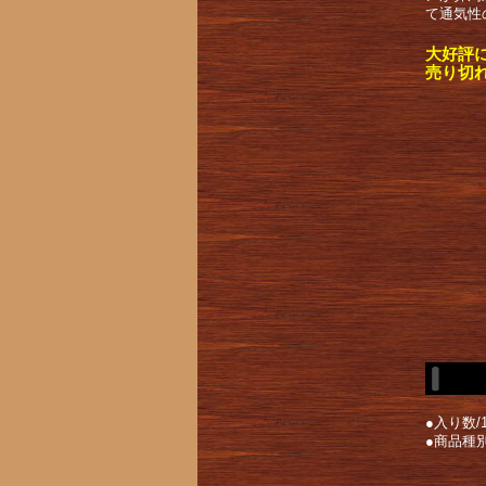
て通気性
大好評
売り切
●入り数/1
●商品種