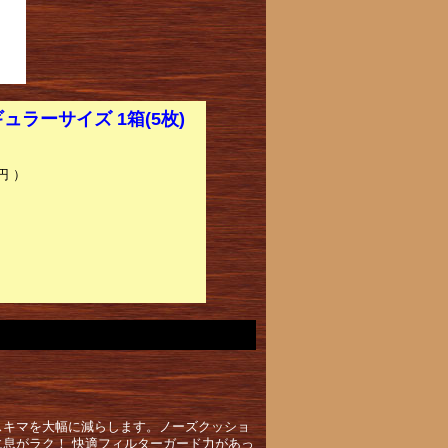
ラーサイズ 1箱(5枚)
円 ）
スキマを大幅に減らします。ノーズクッショ
息がラク！ 快適フィルターガード力があっ