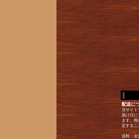
配送に
当サイト
届け日に
ます。商
定するこ
送料：全