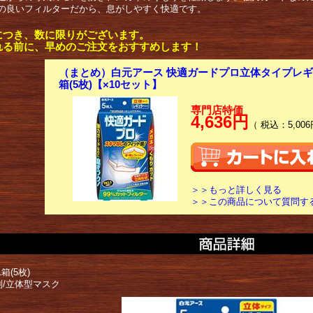
の良いフィルターだから、息がしやすく快適です。
につき、数に限りがございます。
れる前に、早めのご注文をおすすめします！
（まとめ）白元アース 快適ガードプロ立体タイプレギ
箱(5枚)【×10セット】
専門店特価
4,636円
（ 税込：5,006
＞＞もっと詳しく見る
＞＞この商品について質問す
箱(5枚)
別/立体型マスク