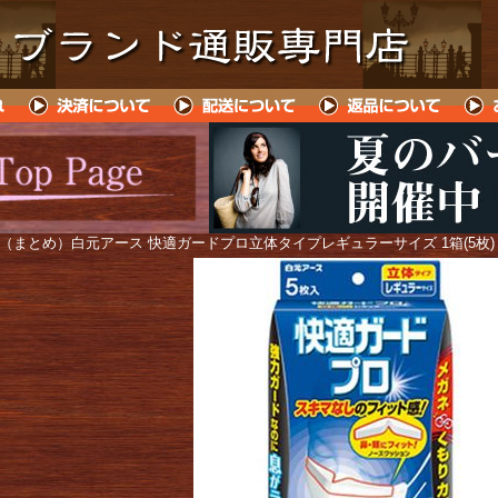
 （まとめ）白元アース 快適ガードプロ立体タイプレギュラーサイズ 1箱(5枚)