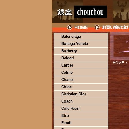
Balenciaga
Bottega Veneta
Burberry
Bvlgari
HOME
>
Cartier
Celine
Chanel
Chloe
Christian Dior
Coach
Cole Haan
Etro
Fendi