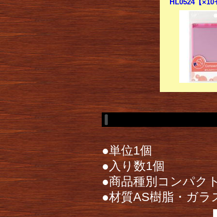
HL0524【×1
●単位1個
●入り数1個
●商品種別コンパク
●材質AS樹脂・ガラ