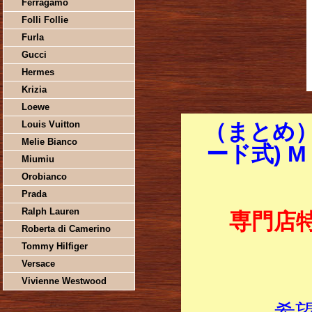
Ferragamo
Folli Follie
Furla
Gucci
Hermes
Krizia
Loewe
Louis Vuitton
（まとめ）
Melie Bianco
ード式) M
Miumiu
Orobianco
Prada
Ralph Lauren
専門店
Roberta di Camerino
Tommy Hilfiger
Versace
Vivienne Westwood
希