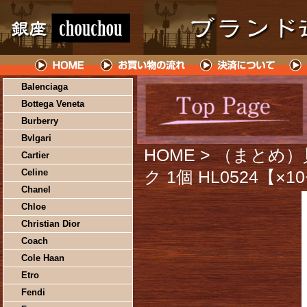
Balenciaga
Bottega Veneta
Burberry
Bvlgari
HOME
> （まとめ）
Cartier
Celine
ク 1個 HL0524【×
Chanel
Chloe
Christian Dior
Coach
Cole Haan
Etro
Fendi